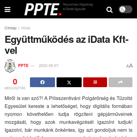
Címlap
Hírek
Együttműködés az iData Kft-
vel
A
PPTE
2023.06.07.
A
0
MEGOSZTÁS
Miről is van szó?! A Pilisszentiváni Polgárőrség és Tűzoltó
Egyesület kereste a lehetőséget, hogy digitális formában
nyomon követhetően tudja rögzíteni gépjárműveinek
mozgását, hogy azok munkavégzését igazolni tudjuk!
Igazolni, bár munkánk önkéntes, így azt gondoljuk nem is