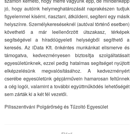
számon kérhető, hogy merre vagyunk épp, de mindenképp
jó, hogy autóink helymeghatározását naprakészen tudjuk
figyelemmel kísérni, riasztani, átküldeni, segíteni egy másik
helyszínre. Személykereséseknél (autóval történő esetben)
követhető a már leellenőrzött útszakasz, térképek
segítségével a híradóügyeleti helységből segíthető a
keresés. Az iData Kft. önkéntes munkánkat elismerve és
támogatva, kedvezményesen biztosítja szolgáltatásait
egyesületünknek, ezzel pedig hatalmas segítséget nyújtott
elképzelésünk megvalósításához. A kedvezményért
cserébe egyesületünk gépjárművein hamarosan feltűnnek
a cég logói, valamint a további együttműködés lehetőségét
sem zárták ki a két fél vezetői.
Pilisszentiváni Polgárőrség és Tűzoltó Egyesület
Előző