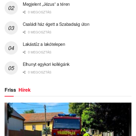
Megjelent „Jézus” a téren
0 MEGOSZTÁS
Családi ház égett a Szabadság úton
0 MEGOSZTÁS
Lakástűz a lakótelepen
0 MEGOSZTÁS
Elhunyt egykori kollégánk
0 MEGOSZTÁS
Friss
Hírek