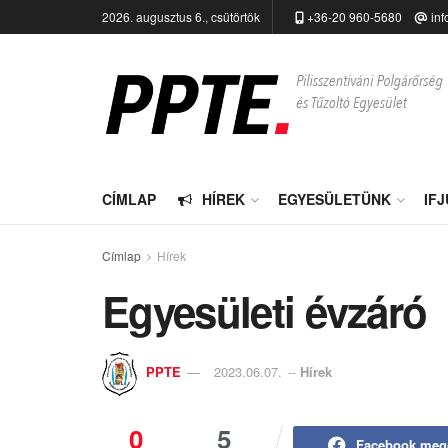
2026. augusztus 6., csütörtök
+36-20 960-5680
inf
CÍMLAP
HÍREK
EGYESÜLETÜNK
IF
Címlap
Hírek
Egyesületi évzáró
PPTE
2023.06.07.
--
Hírek
0
5
Facebook meg