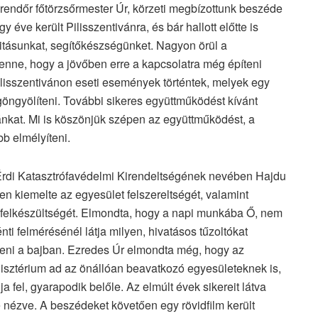
endőr főtörzsőrmester Úr, körzeti megbízottunk beszéde
 éve került Pilisszentivánra, és bár hallott előtte is
itásunkat, segítőkészségünket. Nagyon örül a
 benne, hogy a jövőben erre a kapcsolatra még építeni
ilisszentivánon eseti események történtek, melyek egy
elgöngyölíteni. További sikeres együttműködést kívánt
kat. Mi is köszönjük szépen az együttműködést, a
b elmélyíteni.
Érdi Katasztrófavédelmi Kirendeltségének nevében Hajdu
n kiemelte az egyesület felszereltségét, valamint
i felkészültségét. Elmondta, hogy a napi munkába Ő, nem
nti felmérésénél látja milyen, hivatásos tűzoltókat
teni a bajban. Ezredes Úr elmondta még, hogy az
isztérium ad az önállóan beavatkozó egyesületeknek is,
a fel, gyarapodik belőle. Az elmúlt évek sikereit látva
 nézve. A beszédeket követően egy rövidfilm került