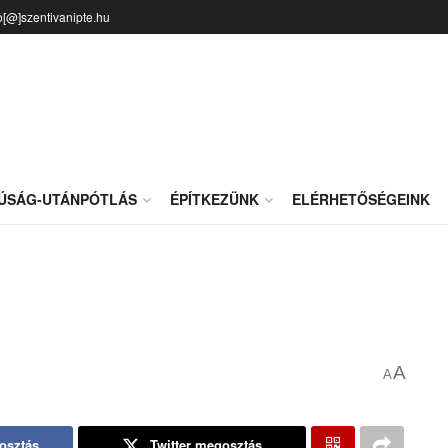
o[@]szentivanipte.hu
JÚSÁG-UTÁNPÓTLÁS
ÉPÍTKEZÜNK
ELÉRHETŐSÉGEINK
A
A
osztás
Twitter megosztás