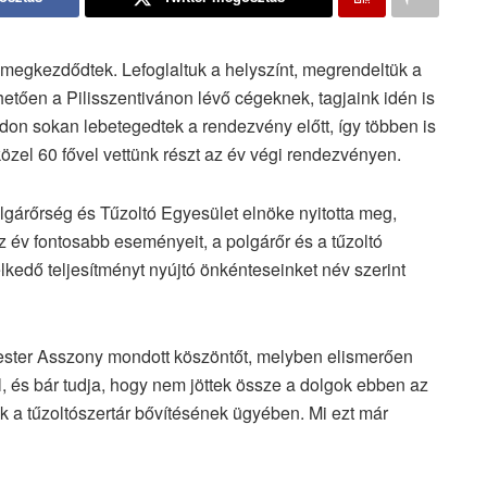
 megkezdődtek. Lefoglaltuk a helyszínt, megrendeltük a
hetően a Pilisszentivánon lévő cégeknek, tagjaink idén is
don sokan lebetegedtek a rendezvény előtt, így többen is
közel 60 fővel vettünk részt az év végi rendezvényen.
gárőrség és Tűzoltó Egyesület elnöke nyitotta meg,
z év fontosabb eseményeit, a polgárőr és a tűzoltó
edő teljesítményt nyújtó önkénteseinket név szerint
ster Asszony mondott köszöntőt, melyben elismerően
, és bár tudja, hogy nem jöttek össze a dolgok ebben az
k a tűzoltószertár bővítésének ügyében. Mi ezt már