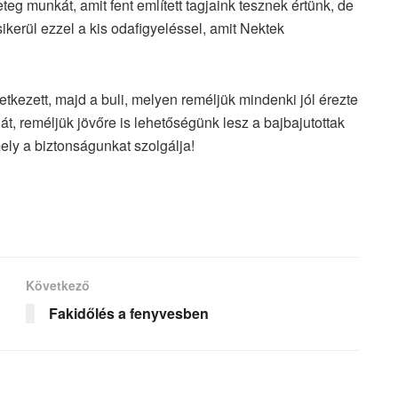
eg munkát, amit fent említett tagjaink tesznek értünk, de
ikerül ezzel a kis odafigyeléssel, amit Nektek
kezett, majd a buli, melyen reméljük mindenki jól érezte
 reméljük jövőre is lehetőségünk lesz a bajbajutottak
ely a biztonságunkat szolgálja!
Következő
Fakidőlés a fenyvesben