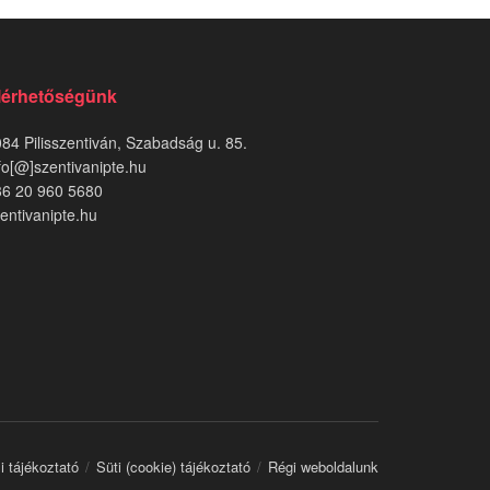
lérhetőségünk
84 Pilisszentiván, Szabadság u. 85.
fo[@]szentivanipte.hu
36 20 960 5680
entivanipte.hu
i tájékoztató
Süti (cookie) tájékoztató
Régi weboldalunk