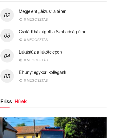
Megjelent „Jézus” a téren
0 MEGOSZTÁS
Családi ház égett a Szabadság úton
0 MEGOSZTÁS
Lakástűz a lakótelepen
0 MEGOSZTÁS
Elhunyt egykori kollégánk
0 MEGOSZTÁS
Friss
Hírek