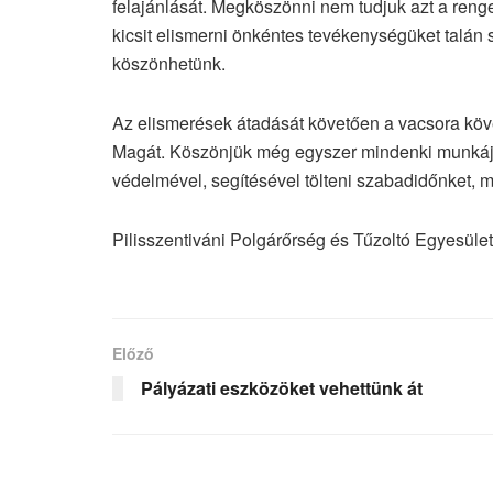
felajánlását. Megköszönni nem tudjuk azt a renget
kicsit elismerni önkéntes tevékenységüket talán s
köszönhetünk.
Az elismerések átadását követően a vacsora követ
Magát. Köszönjük még egyszer mindenki munkáját,
védelmével, segítésével tölteni szabadidőnket, m
Pilisszentiváni Polgárőrség és Tűzoltó Egyesület
Előző
Pályázati eszközöket vehettünk át