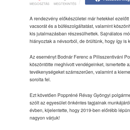
MEGOSZTÁS
MEGTEKINTÉS
A rendezvény előkészületei már hetekkel ezelőtt
vacsorát és a büfészolgáltatást, valamint köszön
kis jutalmazásban részesülhettek. Sajnálatos mó
hiányoztak a névsorból, de örültünk, hogy így is 
Az eseményt Bodnár Ferenc a Pilisszentiváni Pol
köszöntötte meghívott vendégeinket, ismertette a
tevékenységeket számszerűen, valamint a kiemelk
sorolta fel.
Ezt követően Poppréné Révay Gyöngyi polgárme
szólt az egyesület önkéntes tagjainak munkájáról
évben, kijelentette, hogy 2019-ben előrébb lépün
nagyon várjuk!