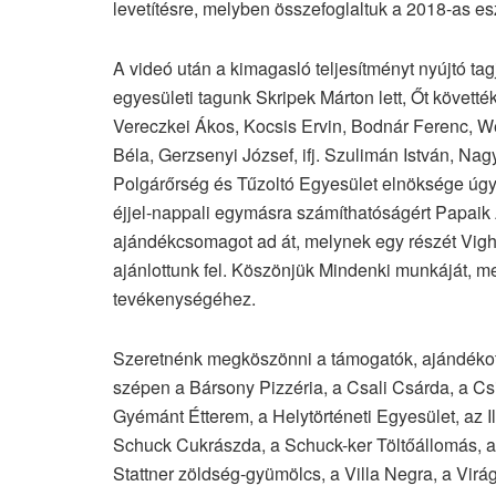
levetítésre, melyben összefoglaltuk a 2018-as es
A videó után a kimagasló teljesítményt nyújtó tag
egyesületi tagunk Skripek Márton lett, Őt követt
Vereczkei Ákos, Kocsis Ervin, Bodnár Ferenc, Wé
Béla, Gerzsenyi József, ifj. Szulimán István, Nag
Polgárőrség és Tűzoltó Egyesület elnöksége úgy g
éjjel-nappali egymásra számíthatóságért Papaik 
ajándékcsomagot ad át, melynek egy részét Vigh 
ajánlottunk fel. Köszönjük Mindenki munkáját, mel
tevékenységéhez.
Szeretnénk megköszönni a támogatók, ajándékot 
szépen a Bársony Pizzéria, a Csali Csárda, a C
Gyémánt Étterem, a Helytörténeti Egyesület, az Ili
Schuck Cukrászda, a Schuck-ker Töltőállomás, a
Stattner zöldség-gyümölcs, a Villa Negra, a Virá