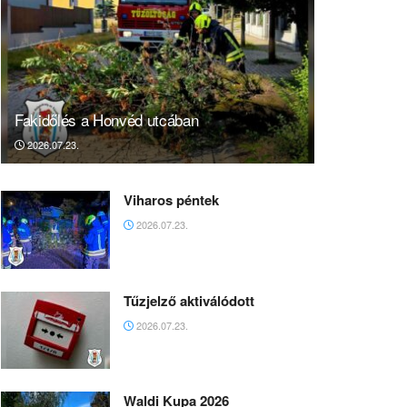
Fakidőlés a Honvéd utcában
2026.07.23.
Viharos péntek
2026.07.23.
Tűzjelző aktiválódott
2026.07.23.
Waldi Kupa 2026