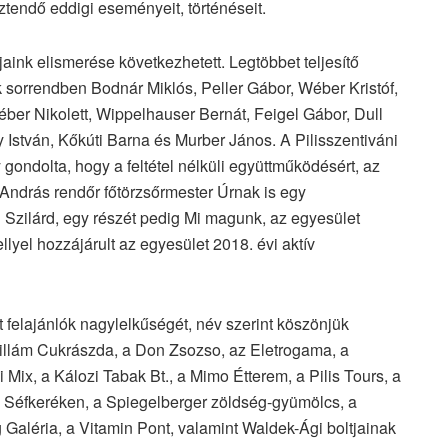
ztendő eddigi eseményeit, történéseit.
jaink elismerése következhetett. Legtöbbet teljesítő
ék sorrendben Bodnár Miklós, Peller Gábor, Wéber Kristóf,
ber Nikolett, Wippelhauser Bernát, Feigel Gábor, Dull
y István, Kőkúti Barna és Murber János. A Pilisszentiváni
ondolta, hogy a feltétel nélküli együttműködésért, az
András rendőr főtörzsőrmester Úrnak is egy
Szilárd, egy részét pedig Mi magunk, az egyesület
lyel hozzájárult az egyesület 2018. évi aktív
felajánlók nagylelkűségét, név szerint köszönjük
sillám Cukrászda, a Don Zsozso, az Eletrogama, a
 Mix, a Kálozi Tabak Bt., a Mimo Étterem, a Pilis Tours, a
 Séfkeréken, a Spiegelberger zöldség-gyümölcs, a
g Galéria, a Vitamin Pont, valamint Waldek-Ági boltjainak