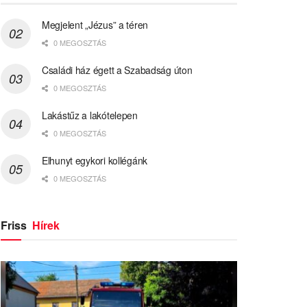
Megjelent „Jézus” a téren
0 MEGOSZTÁS
Családi ház égett a Szabadság úton
0 MEGOSZTÁS
Lakástűz a lakótelepen
0 MEGOSZTÁS
Elhunyt egykori kollégánk
0 MEGOSZTÁS
Friss
Hírek