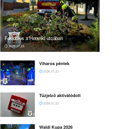
Fakidőlés a Honvéd utcában
2026.07.23.
Viharos péntek
2026.07.23.
Tűzjelző aktiválódott
2026.07.23.
Waldi Kupa 2026