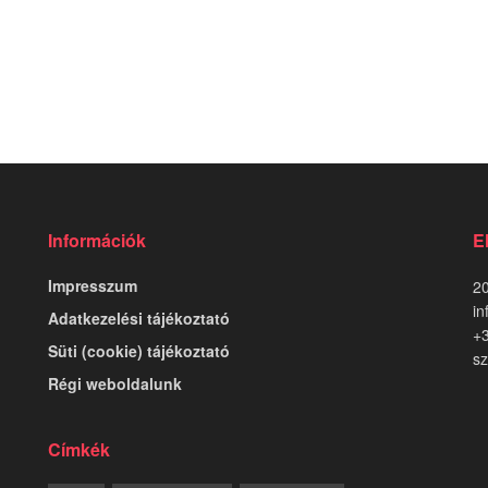
Információk
E
Impresszum
20
in
Adatkezelési tájékoztató
+
Süti (cookie) tájékoztató
sz
Régi weboldalunk
Címkék