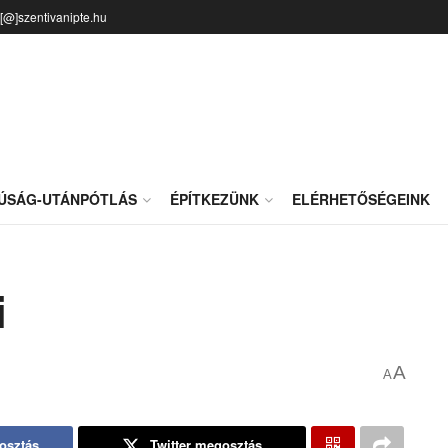
o[@]szentivanipte.hu
JÚSÁG-UTÁNPÓTLÁS
ÉPÍTKEZÜNK
ELÉRHETŐSÉGEINK
i
A
A
osztás
Twitter megosztás