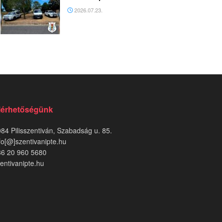
2026.07.23.
lérhetőségünk
84 Pilisszentiván, Szabadság u. 85.
fo[@]szentivanipte.hu
36 20 960 5680
entivanipte.hu