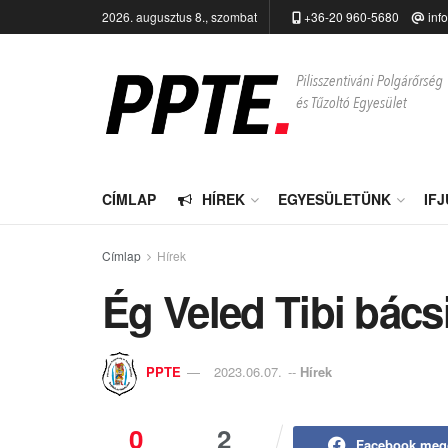
2026. augusztus 8., szombat
+36-20 960-5680
inf
CÍMLAP
HÍREK
EGYESÜLETÜNK
IF
Címlap
Hírek
Ég Veled Tibi bács
PPTE
2023.06.07.
--
Hírek
0
2
Facebook meg