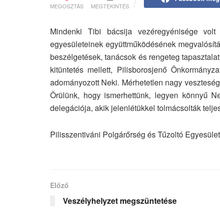
MEGOSZTÁS
MEGTEKINTÉS
Mindenki Tibi bácsija vezéregyénisége volt
egyesületeinek együttműködésének megvalósítás
beszélgetések, tanácsok és rengeteg tapasztalat,
kitüntetés mellett, Pilisborosjenő Önkormányz
adományozott Neki. Mérhetetlen nagy veszteség 
Örülünk, hogy ismerhettünk, legyen könnyű Nek
delegációja, akik jelenlétükkel tolmácsolták telj
Pilisszentiváni Polgárőrség és Tűzoltó Egyesület
Előző
Veszélyhelyzet megszüntetése