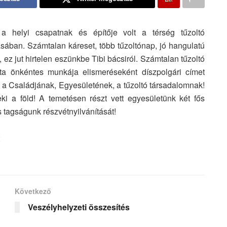
 a helyi csapatnak és építője volt a térség tűzoltó
ában. Számtalan káreset, több tűzoltónap, jó hangulatú
 ez jut hirtelen eszünkbe Tibi bácsiról. Számtalan tűzoltó
ata önkéntes munkája elismeréseként díszpolgári címet
a Családjának, Egyesületének, a tűzoltó társadalomnak!
i a föld! A temetésen részt vett egyesületünk két fős
es tagságunk részvétnyilvánítását!
Következő
Veszélyhelyzeti összesítés