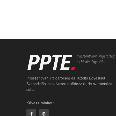
Pilisszentiváni Polgárőrség és Tűzoltó Egyesület
Szabadidőnket szívesen feláldozzuk, de szertteinket
soha!
Kövess minket!