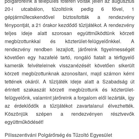
polgárőreink a település főterén voltak jelen az augusztus
20-i utcabálon, tűzoltóink pedig 6 fővel, 1
gépjárműfecskendővel biztosították a rendezvény
fénypontját, a 21 órakor kezdődő tűzijátékot. A rendezvény
teljes ideje alatt szorosan együttműködtünk körzeti
megbízottunkkal és közterület-felügyelőnkkel. A
rendezvény rendben lezajlott, járőreink figyelmességét
követően egy hazafelé tartó, rongáló fiatalt a térfigyelő
kamerák felvételeinek visszanézését követően sikerült
körzeti megbízottunknak azonosítani, majd számon kérni
tettének okáról. A tűzijáték ideje alatt a Szabadság út
érintett szakaszát körzeti megbízottunk és közterület-
felügyelőnk, valamint járőreink a forgalom elől lezárták, így
az érdeklődők a tűzijátékot zavartalanul élvezhették.
Köszönjük szépen a rendezvényen résztvevők
együttműködését!
Pilisszentiváni Polgárőrség és Tűzoltó Egyesület