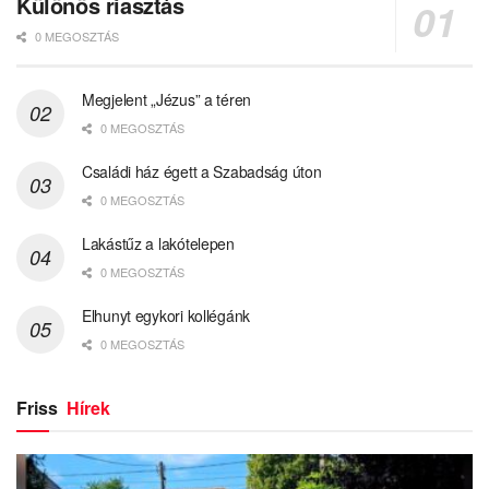
Különös riasztás
0 MEGOSZTÁS
Megjelent „Jézus” a téren
0 MEGOSZTÁS
Családi ház égett a Szabadság úton
0 MEGOSZTÁS
Lakástűz a lakótelepen
0 MEGOSZTÁS
Elhunyt egykori kollégánk
0 MEGOSZTÁS
Friss
Hírek