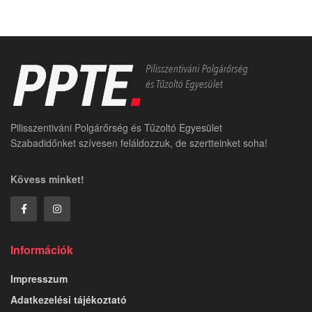
Pilisszentiváni Polgárőrség és Tűzoltó Egyesület
Szabadidőnket szívesen feláldozzuk, de szertteinket soha!
Kövess minket!
Információk
Impresszum
Adatkezelési tájékoztató