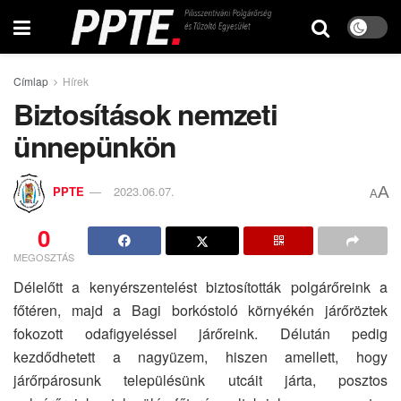
Címlap
Hírek
Biztosítások nemzeti
ünnepünkön
A
PPTE
2023.06.07.
A
0
MEGOSZTÁS
Délelőtt a kenyérszentelést biztosították polgárőreink a
főtéren, majd a Bagi borkóstoló környékén járőröztek
fokozott odafigyeléssel járőreink. Délután pedig
kezdődhetett a nagyüzem, hiszen amellett, hogy
járőrpárosunk településünk utcáit járta, posztos