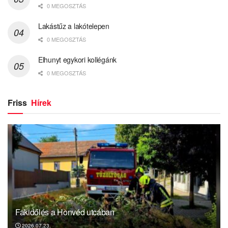
0 MEGOSZTÁS
Lakástűz a lakótelepen
0 MEGOSZTÁS
Elhunyt egykori kollégánk
0 MEGOSZTÁS
Friss
Hírek
Fakidőlés a Honvéd utcában
2026.07.23.