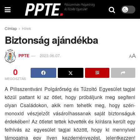
Címlap
Hírek
Biztonság ajándékba
A
PPTE
2023.06.07.
A
0
MEGOSZTÁS
A Pilisszentiváni Polgárőrség és Tűzoltó Egyesület tagjai
közül pattant ki az ötlet, hogy próbáljunk meg segíteni
olyan Családokon, akik nem tehetik meg, hogy szén-
monoxid vészjelzőt vásárolhassanak saját biztonságuk
érdekében! Az ötletet tettek követték és kiírásra került egy
felhívás az egyesület tagjai között, hogy ki mennyivel
támogatna egy ilyen kezdeményezést, jelentkezzen!