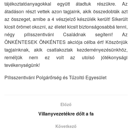
tájékoztatóanyagokkal együtt átadtuk részükre. Az
átadáson részt vettek azon tagjaink, akik összedobták azt
az összeget, amibe a 4 vészjelző készülék került! Sikerült
kicsit örömet okozni, az életet kicsit biztonságosabbá tenni,
négy pilisszentiváni Családnak segíteni! Az
ÖNKÉNTESEK ÖNKÉNTES akciója célba ért! Köszönjük
tagjainknak, akik csatlakoztak kezdeményezésünkhöz,
reméljük nem ez volt az utolsó jótékonysági
tevékenységünk!
Pilisszentiváni Polgárőrség és Tűzoltó Egyesület
Előző
Villanyvezetékre dőlt a fa
Következő