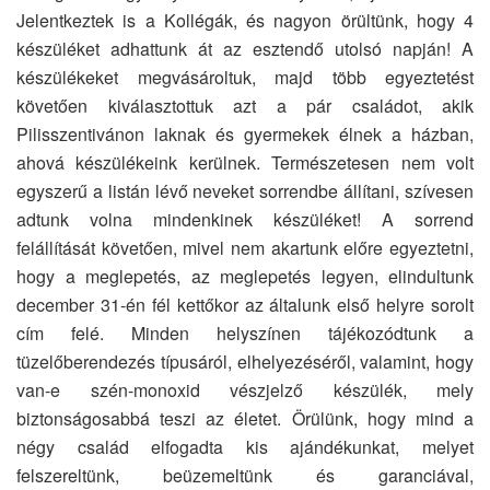
Jelentkeztek is a Kollégák, és nagyon örültünk, hogy 4
készüléket adhattunk át az esztendő utolsó napján! A
készülékeket megvásároltuk, majd több egyeztetést
követően kiválasztottuk azt a pár családot, akik
Pilisszentivánon laknak és gyermekek élnek a házban,
ahová készülékeink kerülnek. Természetesen nem volt
egyszerű a listán lévő neveket sorrendbe állítani, szívesen
adtunk volna mindenkinek készüléket! A sorrend
felállítását követően, mivel nem akartunk előre egyeztetni,
hogy a meglepetés, az meglepetés legyen, elindultunk
december 31-én fél kettőkor az általunk első helyre sorolt
cím felé. Minden helyszínen tájékozódtunk a
tüzelőberendezés típusáról, elhelyezéséről, valamint, hogy
van-e szén-monoxid vészjelző készülék, mely
biztonságosabbá teszi az életet. Örülünk, hogy mind a
négy család elfogadta kis ajándékunkat, melyet
felszereltünk, beüzemeltünk és garanciával,