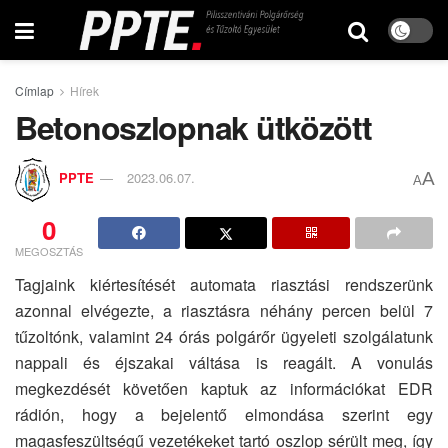
Címlap
Hírek
Betonoszlopnak ütközött
A
PPTE
2023.06.07.
A
0
MEGOSZTÁS
Tagjaink kiértesítését automata riasztási rendszerünk
azonnal elvégezte, a riasztásra néhány percen belül 7
tűzoltónk, valamint 24 órás polgárőr ügyeleti szolgálatunk
nappali és éjszakai váltása is reagált. A vonulás
megkezdését követően kaptuk az információkat EDR
rádión, hogy a bejelentő elmondása szerint egy
magasfeszültségű vezetékeket tartó oszlop sérült meg, így