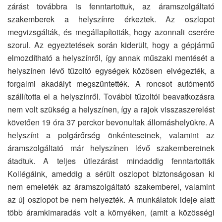
zárást továbbra is fenntartottuk, az áramszolgáltató
szakemberek a helyszínre érkeztek. Az oszlopot
megvizsgálták, és megállapították, hogy azonnali cserére
szorul. Az egyeztetések során kiderült, hogy a gépjármű
elmozdítható a helyszínről, így annak műszaki mentését a
helyszínen lévő tűzoltó egységek közösen elvégezték, a
forgalmi akadályt megszüntették. A roncsot autómentő
szállította el a helyszínről. További tűzoltói beavatkozásra
nem volt szükség a helyszínen, így a rajok visszaszerelést
követően 19 óra 37 perckor bevonultak állomáshelyükre. A
helyszínt a polgárőrség önkénteseinek, valamint az
áramszolgáltató már helyszínen lévő szakembereinek
átadtuk. A teljes útlezárást mindaddig fenntartották
Kollégáink, ameddig a sérült oszlopot biztonságosan ki
nem emeleték az áramszolgáltató szakemberei, valamint
az új oszlopot be nem helyezték. A munkálatok ideje alatt
több áramkimaradás volt a környéken, (amit a közösségi