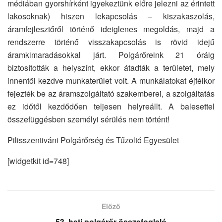
médiában gyorshírként igyekeztünk előre jelezni az érintett
lakosoknak) hiszen lekapcsolás – kiszakaszolás,
áramfejlesztőről történő ideiglenes megoldás, majd a
rendszerre történő visszakapcsolás is rövid idejű
áramkimaradásokkal járt. Polgárőreink 21 óráig
biztosították a helyszínt, ekkor átadták a területet, mely
innentől kezdve munkaterület volt. A munkálatokat éjfélkor
fejezték be az áramszolgáltató szakemberei, a szolgáltatás
ez időtől kezdődően teljesen helyreállt. A balesettel
összefüggésben személyi sérülés nem történt!
Pilisszentiváni Polgárőrség és Tűzoltó Egyesület
[widgetkit id=748]
Előző
53. heti polgárőr összefoglaló