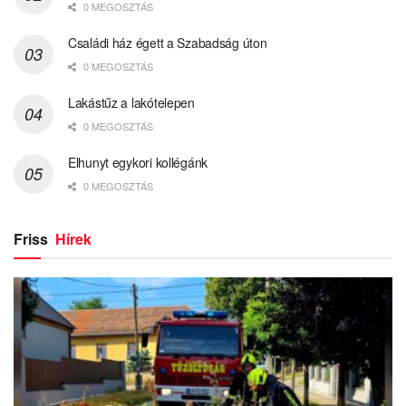
0 MEGOSZTÁS
Családi ház égett a Szabadság úton
0 MEGOSZTÁS
Lakástűz a lakótelepen
0 MEGOSZTÁS
Elhunyt egykori kollégánk
0 MEGOSZTÁS
Friss
Hírek