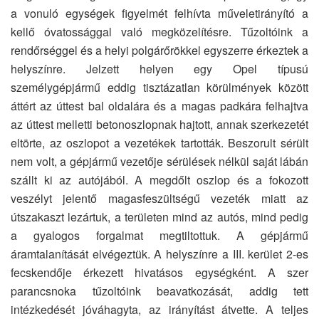
a vonuló egységek figyelmét felhívta műveletirányító a
kellő óvatossággal való megközelítésre. Tűzoltóink a
rendőrséggel és a helyi polgárőrökkel egyszerre érkeztek a
helyszínre. Jelzett helyen egy Opel típusú
személygépjármű eddig tisztázatlan körülmények között
áttért az úttest bal oldalára és a magas padkára felhajtva
az úttest melletti betonoszlopnak hajtott, annak szerkezetét
eltörte, az oszlopot a vezetékek tartották. Beszorult sérült
nem volt, a gépjármű vezetője sérülések nélkül saját lábán
szállt ki az autójából. A megdőlt oszlop és a fokozott
veszélyt jelentő magasfeszültségű vezeték miatt az
útszakaszt lezártuk, a területen mind az autós, mind pedig
a gyalogos forgalmat megtiltottuk. A gépjármű
áramtalanítását elvégeztük. A helyszínre a III. kerület 2-es
fecskendője érkezett hivatásos egységként. A szer
parancsnoka tűzoltóink beavatkozását, addig tett
intézkedését jóváhagyta, az irányítást átvette. A teljes