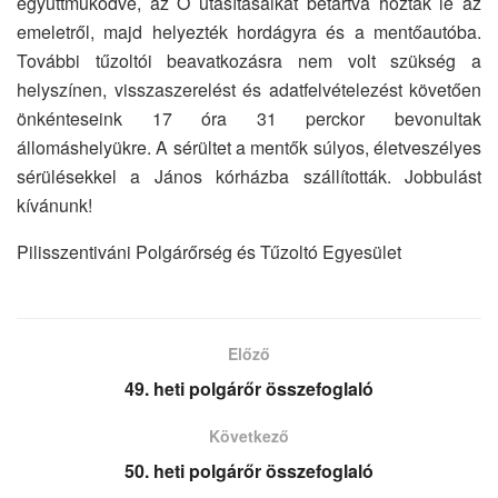
együttműködve, az Ő utasításaikat betartva hozták le az
emeletről, majd helyezték hordágyra és a mentőautóba.
További tűzoltói beavatkozásra nem volt szükség a
helyszínen, visszaszerelést és adatfelvételezést követően
önkénteseink 17 óra 31 perckor bevonultak
állomáshelyükre. A sérültet a mentők súlyos, életveszélyes
sérülésekkel a János kórházba szállították. Jobbulást
kívánunk!
Pilisszentiváni Polgárőrség és Tűzoltó Egyesület
Előző
49. heti polgárőr összefoglaló
Következő
50. heti polgárőr összefoglaló