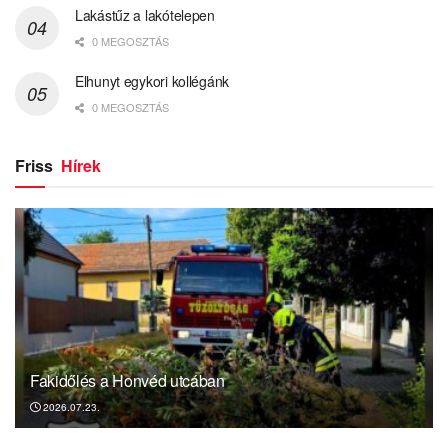
Lakástűz a lakótelepen
0 MEGOSZTÁS
Elhunyt egykori kollégánk
0 MEGOSZTÁS
Friss
Hírek
Fakidőlés a Honvéd utcában
2026.07.23.