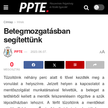
Címlap
Hírek
Betegmozgatásban
segítettünk
A
PPTE
2023.06.07.
A
0
MEGOSZTÁS
Tűzoltóink néhány perc alatt 6 fővel kezdték meg a
vonulást a helyszínre. Jelzett helyen a kapcsolatot a
mentőszolgálat munkatársaival felvettük, a beteget a
tetőtérből kellett a mentők felszerelésein rögzítve a szűk
lépcsőházban lehozni. A férfit tűzoltóink a mentőkkel