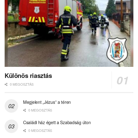
Különös riasztás
0 MEGOSZTÁS
Megjelent „Jézus” a téren
0 MEGOSZTÁS
Családi ház égett a Szabadság úton
0 MEGOSZTÁS