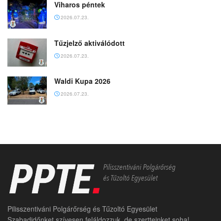
Viharos péntek
2026.07.23.
Tűzjelző aktiválódott
2026.07.23.
Waldi Kupa 2026
2026.07.23.
Pilisszentiváni Polgárőrség és Tűzoltó Egyesület
Szabadidőnket szívesen feláldozzuk, de szertteinket soha!