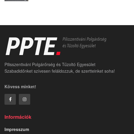
Pilisszentiváni Polgárőrség és Tűzoltó Egyesület
Szabadidőnket szívesen feláldozzuk, de szertteinket soha!
Kövess minket!
Információk
Impresszum