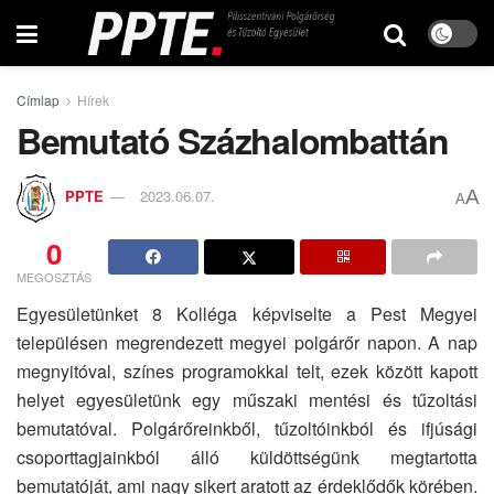
Címlap
Hírek
Bemutató Százhalombattán
A
PPTE
2023.06.07.
A
0
MEGOSZTÁS
Egyesületünket 8 Kolléga képviselte a Pest Megyei
településen megrendezett megyei polgárőr napon. A nap
megnyitóval, színes programokkal telt, ezek között kapott
helyet egyesületünk egy műszaki mentési és tűzoltási
bemutatóval. Polgárőreinkből, tűzoltóinkból és ifjúsági
csoporttagjainkból álló küldöttségünk megtartotta
bemutatóját, ami nagy sikert aratott az érdeklődők körében.