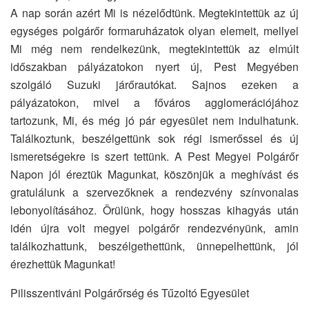
A nap során azért Mi is nézelődtünk. Megtekintettük az új
egységes polgárőr formaruházatok olyan elemeit, mellyel
Mi még nem rendelkezünk, megtekintettük az elmúlt
időszakban pályázatokon nyert új, Pest Megyében
szolgáló Suzuki járőrautókat. Sajnos ezeken a
pályázatokon, mivel a főváros agglomerációjához
tartozunk, Mi, és még jó pár egyesület nem indulhatunk.
Találkoztunk, beszélgettünk sok régi ismerőssel és új
ismeretségekre is szert tettünk. A Pest Megyei Polgárőr
Napon jól éreztük Magunkat, köszönjük a meghívást és
gratulálunk a szervezőknek a rendezvény színvonalas
lebonyolításához. Örülünk, hogy hosszas kihagyás után
idén újra volt megyei polgárőr rendezvényünk, amin
találkozhattunk, beszélgethettünk, ünnepelhettünk, jól
érezhettük Magunkat!
Pilisszentiváni Polgárőrség és Tűzoltó Egyesület