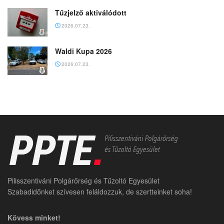
Tűzjelző aktiválódott
2026.07.23.
Waldi Kupa 2026
2026.07.23.
Pilisszentiváni Polgárőrség és Tűzoltó Egyesület
Szabadidőnket szívesen feláldozzuk, de szertteinket soha!
Kövess minket!