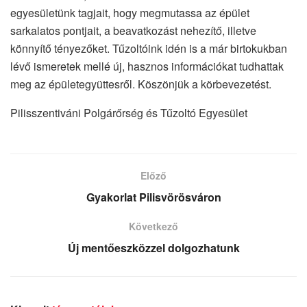
egyesületünk tagjait, hogy megmutassa az épület
sarkalatos pontjait, a beavatkozást nehezítő, illetve
könnyítő tényezőket. Tűzoltóink idén is a már birtokukban
lévő ismeretek mellé új, hasznos információkat tudhattak
meg az épületegyüttesről. Köszönjük a körbevezetést.
Pilisszentiváni Polgárőrség és Tűzoltó Egyesület
Előző
Gyakorlat Pilisvörösváron
Következő
Új mentőeszközzel dolgozhatunk