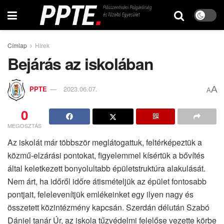
Címlap
Hírek
Bejárás az iskolában
A
PPTE
2023.06.07.
A
0
MEGOSZTÁS
Az iskolát már többször meglátogattuk, feltérképeztük a
közmű-elzárási pontokat, figyelemmel kísértük a bővítés
által keletkezett bonyolultabb épületstruktúra alakulását.
Nem árt, ha időről időre átismételjük az épület fontosabb
pontjait, felelevenítjük emlékeinket egy ilyen nagy és
összetett közintézmény kapcsán. Szerdán délután Szabó
Dániel tanár Úr, az iskola tűzvédelmi felelőse vezette körbe