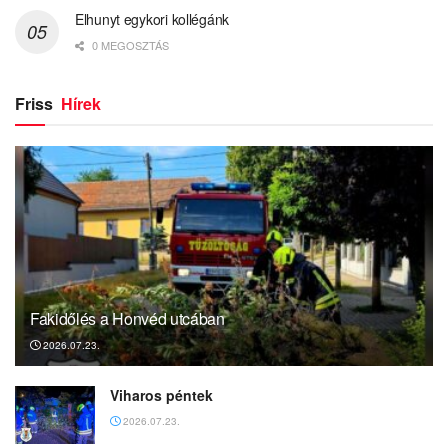
Elhunyt egykori kollégánk
0 MEGOSZTÁS
Friss
Hírek
Fakidőlés a Honvéd utcában
2026.07.23.
Viharos péntek
2026.07.23.