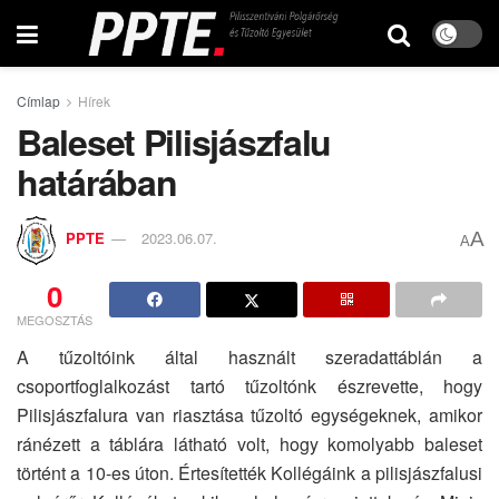
Címlap
Hírek
Baleset Pilisjászfalu
határában
A
PPTE
2023.06.07.
A
0
MEGOSZTÁS
A tűzoltóink által használt szeradattáblán a
csoportfoglalkozást tartó tűzoltónk észrevette, hogy
Pilisjászfalura van riasztása tűzoltó egységeknek, amikor
ránézett a táblára látható volt, hogy komolyabb baleset
történt a 10-es úton. Értesítették Kollégáink a pilisjászfalusi