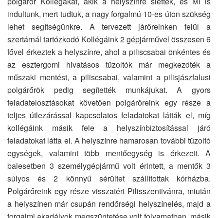
polgárőr Kollégákat, akik a helyszínre siettek, és Mi is
indultunk, mert tudtuk, a nagy forgalmú 10-es úton szükség
lehet segítségünkre. A tervezett járőreinken felül a
szertárnál tartózkodó Kollégáink 2 gépjárművel összesen 6
fővel érkeztek a helyszínre, ahol a piliscsabai önkéntes és
az esztergomi hivatásos tűzoltók már megkezdték a
műszaki mentést, a piliscsabai, valamint a pilisjászfalusi
polgárőrök pedig segítették munkájukat. A gyors
feladatelosztásokat követően polgárőreink egy része a
teljes útlezárással kapcsolatos feladatokat látták el, míg
kollégáink másik fele a helyszínbiztosítással járó
feladatokat látta el. A helyszínre hamarosan további tűzoltó
egységek, valamint több mentőegység is érkezett. A
balesetben 3 személygépjármű volt érintett, a mentők 3
súlyos és 2 könnyű sérültet szállítottak kórházba.
Polgárőreink egy része visszatért Pilisszentivánra, miután
a helyszínen már csupán rendőrségi helyszínelés, majd a
forgalmi akadályok megszüntetése volt folyamatban, másik