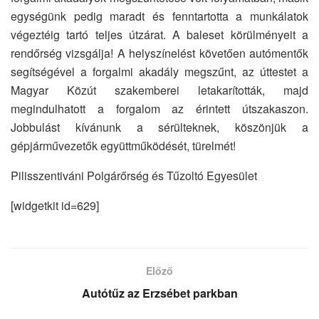
egységünk pedig maradt és fenntartotta a munkálatok
végeztéig tartó teljes útzárat. A baleset körülményeit a
rendőrség vizsgálja! A helyszínelést követően autómentők
segítségével a forgalmi akadály megszűnt, az úttestet a
Magyar Közút szakemberei letakarították, majd
megindulhatott a forgalom az érintett útszakaszon.
Jobbulást kívánunk a sérülteknek, köszönjük a
gépjárművezetők együttműködését, türelmét!
Pilisszentiváni Polgárőrség és Tűzoltó Egyesület
[widgetkit id=629]
Előző
Autótűz az Erzsébet parkban