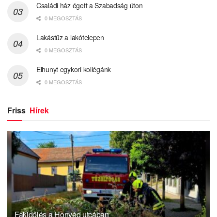
Családi ház égett a Szabadság úton
0 MEGOSZTÁS
Lakástűz a lakótelepen
0 MEGOSZTÁS
Elhunyt egykori kollégánk
0 MEGOSZTÁS
Friss
Hírek
Fakidőlés a Honvéd utcában