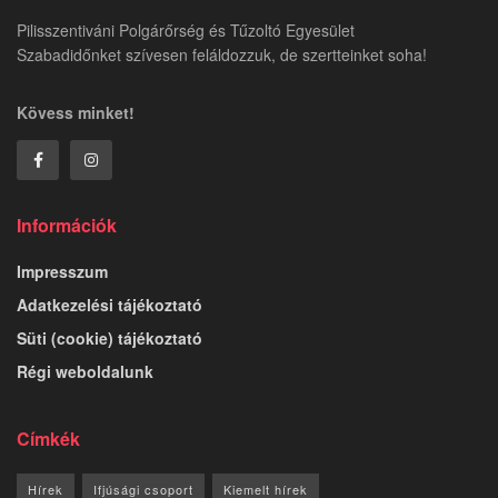
Pilisszentiváni Polgárőrség és Tűzoltó Egyesület
Szabadidőnket szívesen feláldozzuk, de szertteinket soha!
Kövess minket!
Információk
Impresszum
Adatkezelési tájékoztató
Süti (cookie) tájékoztató
Régi weboldalunk
Címkék
Hírek
Ifjúsági csoport
Kiemelt hírek