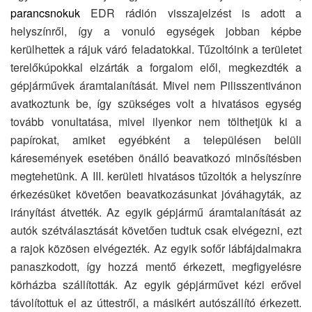
parancsnokuk
EDR rádión visszajelzést is adott a
helyszínről, így a vonuló egységek jobban képbe
kerülhettek a rájuk váró feladatokkal. Tűzoltóink a területet
terelőkúpokkal elzárták a forgalom elől, megkezdték a
gépjárművek áramtalanítását. Mivel nem Pilisszentivánon
avatkoztunk be, így szükséges volt a hivatásos egység
tovább vonultatása, mivel ilyenkor nem tölthetjük ki a
papírokat, amiket egyébként a településen belüli
káresemények esetében önálló beavatkozó minősítésben
megtehetünk. A III. kerületi hivatásos tűzoltók a helyszínre
érkezésüket követően beavatkozásunkat jóváhagyták, az
irányítást átvették. Az egyik gépjármű áramtalanítását az
autók szétválasztását követően tudtuk csak elvégezni, ezt
a rajok közösen elvégezték. Az egyik sofőr lábfájdalmakra
panaszkodott, így hozzá mentő érkezett, megfigyelésre
körházba szállították. Az egyik gépjárművet kézi erővel
távolítottuk el az úttestről, a másikért autószállító érkezett.