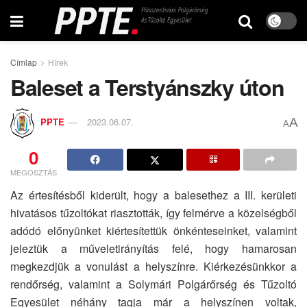
Címlap
Hírek
Baleset a Terstyánszky úton
A
PPTE
2023.06.07.
A
0
MEGOSZTÁS
Az értesítésből kiderült, hogy a balesethez a III. kerületi
hivatásos tűzoltókat riasztották, így felmérve a közelségből
adódó előnyünket kiértesítettük önkénteseinket, valamint
jeleztük a műveletirányítás felé, hogy hamarosan
megkezdjük a vonulást a helyszínre. Kiérkezésünkkor a
rendőrség, valamint a Solymári Polgárőrség és Tűzoltó
Egyesület néhány tagja már a helyszínen voltak,