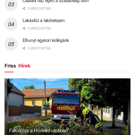
Családi ház égett a Szabadság úton
0 MEGOSZTÁS
Lakástűz a lakótelepen
0 MEGOSZTÁS
Elhunyt egykori kollégánk
0 MEGOSZTÁS
Friss
Hírek
Fakidőlés a Honvéd utcában