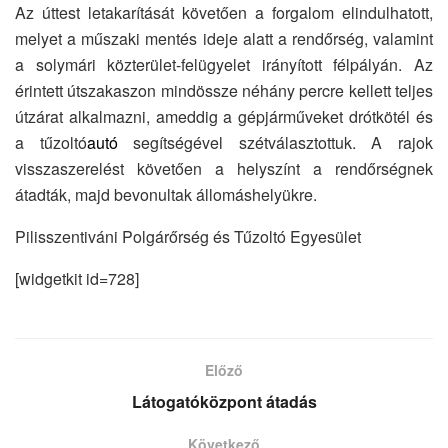
Az úttest letakarítását követően a forgalom elindulhatott,
melyet a műszaki mentés ideje alatt a rendőrség, valamint
a solymári közterület-felügyelet irányított félpályán. Az
érintett útszakaszon mindössze néhány percre kellett teljes
útzárat alkalmazni, ameddig a gépjárműveket drótkötél és
a tűzoltó
autó
segítségével szétválasztottuk. A rajok
visszaszerelést követően a helyszínt a rendőrségnek
átadták, majd bevonultak állomáshelyükre.
Pilisszentiváni Polgárőrség és Tűzoltó Egyesület
[widgetkit id=728]
Előző
Látogatóközpont átadás
Következő