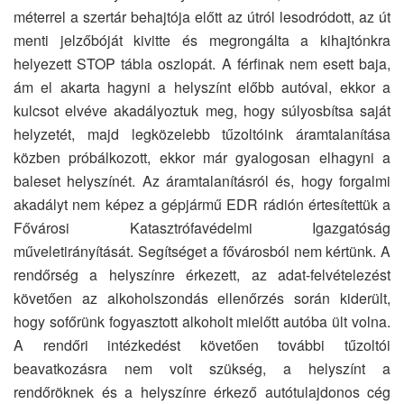
méterrel a szertár behajtója előtt az útról lesodródott, az út
menti jelzőbóját kivitte és megrongálta a kihajtónkra
helyezett STOP tábla oszlopát. A férfinak nem esett baja,
ám el akarta hagyni a helyszínt előbb autóval, ekkor a
kulcsot elvéve akadályoztuk meg, hogy súlyosbítsa saját
helyzetét, majd legközelebb tűzoltóink áramtalanítása
közben próbálkozott, ekkor már gyalogosan elhagyni a
baleset helyszínét. Az áramtalanításról és, hogy forgalmi
akadályt nem képez a gépjármű EDR rádión értesítettük a
Fővárosi Katasztrófavédelmi Igazgatóság
műveletirányítását. Segítséget a fővárosból nem kértünk. A
rendőrség a helyszínre érkezett, az adat-felvételezést
követően az alkoholszondás ellenőrzés során kiderült,
hogy sofőrünk fogyasztott alkoholt mielőtt autóba ült volna.
A rendőri intézkedést követően további tűzoltói
beavatkozásra nem volt szükség, a helyszínt a
rendőröknek és a helyszínre érkező autótulajdonos cég