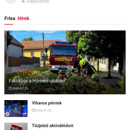
0 MEGOSZTÁS
Friss
Hírek
Fakidőlés a Honvéd utcában
2026.07.23.
Viharos péntek
2026.07.23.
Tűzjelző aktiválódott