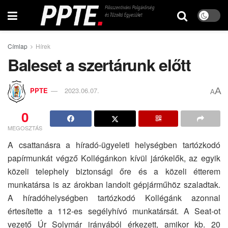
Címlap
Hírek
Baleset a szertárunk előtt
A
PPTE
2023.06.07.
A
0
MEGOSZTÁS
A csattanásra a híradó-ügyeleti helységben tartózkodó
papírmunkát végző Kollégánkon kívül járókelők, az egyik
közeli telephely biztonsági őre és a közeli étterem
munkatársa is az árokban landolt gépjárműhöz szaladtak.
A híradóhelységben tartózkodó Kollégánk azonnal
értesítette a 112-es segélyhívó munkatársát. A Seat-ot
vezető Úr Solymár irányából érkezett, amikor kb. 20