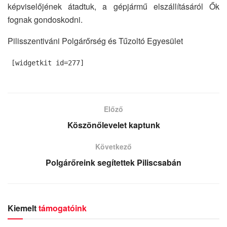
képviselőjének átadtuk, a gépjármű elszállításáról Ők
fognak gondoskodni.
Pilisszentiváni Polgárőrség és Tűzoltó Egyesület
[widgetkit id=277]
Előző
Köszönőlevelet kaptunk
Következő
Polgárőreink segítettek Piliscsabán
Kiemelt
támogatóink