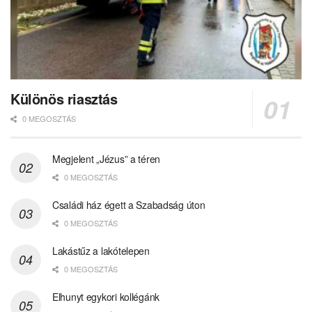
Különös riasztás
0 MEGOSZTÁS
Megjelent „Jézus” a téren
0 MEGOSZTÁS
Családi ház égett a Szabadság úton
0 MEGOSZTÁS
Lakástűz a lakótelepen
0 MEGOSZTÁS
Elhunyt egykori kollégánk