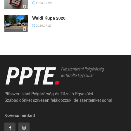
2026.07.23.
Waldi Kupa 2026
2026.07.23.
Pilisszentiváni Polgárőrség és Tűzoltó Egyesület
Szabadidőnket szívesen feláldozzuk, de szertteinket soha!
Kövess minket!