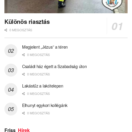
Különös riasztás
0 MEGOSZTÁS
Megjelent „Jézus” a téren
0 MEGOSZTÁS
Családi ház égett a Szabadság úton
0 MEGOSZTÁS
Lakástűz a lakótelepen
0 MEGOSZTÁS
Elhunyt egykori kollégánk
0 MEGOSZTÁS
Friss
Hírek