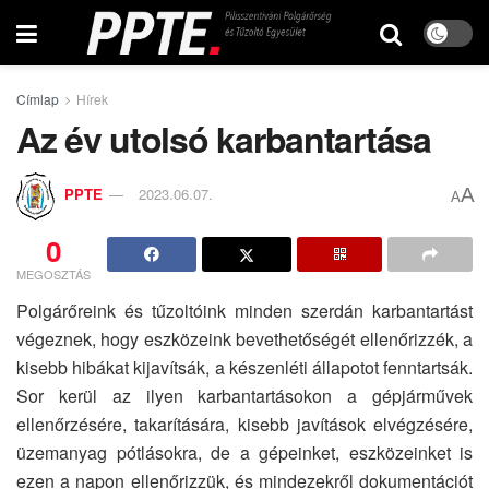
Címlap
Hírek
Az év utolsó karbantartása
A
PPTE
2023.06.07.
A
0
MEGOSZTÁS
Polgárőreink és tűzoltóink minden szerdán karbantartást
végeznek, hogy eszközeink bevethetőségét ellenőrizzék, a
kisebb hibákat kijavítsák, a készenléti állapotot fenntartsák.
Sor kerül az ilyen karbantartásokon a gépjárművek
ellenőrzésére, takarítására, kisebb javítások elvégzésére,
üzemanyag pótlásokra, de a gépeinket, eszközeinket is
ezen a napon ellenőrizzük, és mindezekről dokumentációt