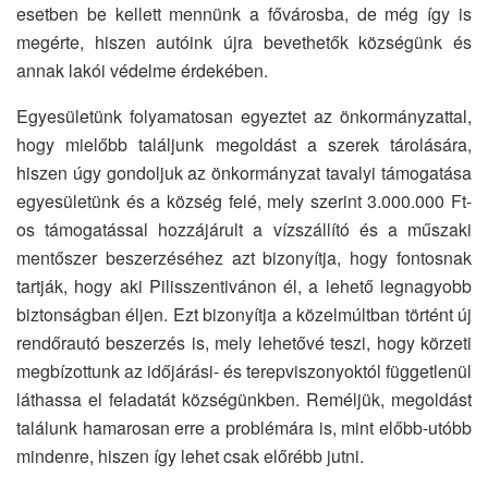
esetben be kellett mennünk a fővárosba, de még így is
megérte, hiszen autóink újra bevethetők községünk és
annak lakói védelme érdekében.
Egyesületünk folyamatosan egyeztet az önkormányzattal,
hogy mielőbb találjunk megoldást a szerek tárolására,
hiszen úgy gondoljuk az önkormányzat tavalyi támogatása
egyesületünk és a község felé, mely szerint 3.000.000 Ft-
os támogatással hozzájárult a vízszállító és a műszaki
mentőszer beszerzéséhez azt bizonyítja, hogy fontosnak
tartják, hogy aki Pilisszentivánon él, a lehető legnagyobb
biztonságban éljen. Ezt bizonyítja a közelmúltban történt új
rendőrautó beszerzés is, mely lehetővé teszi, hogy körzeti
megbízottunk az időjárási- és terepviszonyoktól függetlenül
láthassa el feladatát községünkben. Reméljük, megoldást
találunk hamarosan erre a problémára is, mint előbb-utóbb
mindenre, hiszen így lehet csak előrébb jutni.