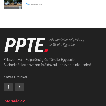
2026.07.23.
Pilisszentiváni Polgárőrség és Tűzoltó Egyesület
Szabadidőnket szívesen feláldozzuk, de szertteinket soha!
Kövess minket!
Információk