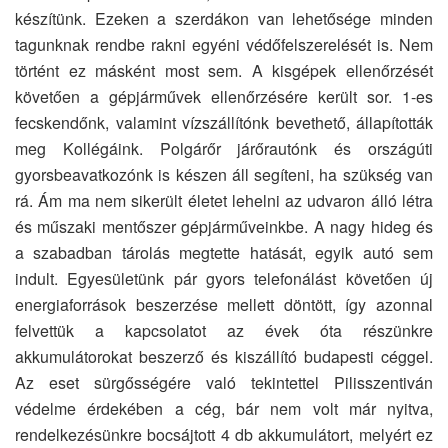
készítünk. Ezeken a szerdákon van lehetősége minden
tagunknak rendbe rakni egyéni védőfelszerelését is. Nem
történt ez másként most sem. A kisgépek ellenőrzését
követően a gépjárművek ellenőrzésére került sor. 1-es
fecskendőnk, valamint vízszállítónk bevethető, állapították
meg Kollégáink. Polgárőr járőrautónk és országúti
gyorsbeavatkozónk is készen áll segíteni, ha szükség van
rá. Ám ma nem sikerült életet lehelni az udvaron álló létra
és műszaki mentőszer gépjárműveinkbe. A nagy hideg és
a szabadban tárolás megtette hatását, egyik autó sem
indult. Egyesületünk pár gyors telefonálást követően új
energiaforrások beszerzése mellett döntött, így azonnal
felvettük a kapcsolatot az évek óta részünkre
akkumulátorokat beszerző és kiszállító budapesti céggel.
Az eset sürgősségére való tekintettel Pilisszentiván
védelme érdekében a cég, bár nem volt már nyitva,
rendelkezésünkre bocsájtott 4 db akkumulátort, melyért ez