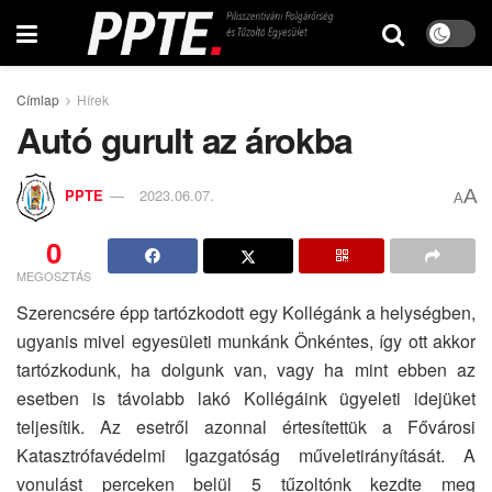
Címlap
Hírek
Autó gurult az árokba
A
PPTE
2023.06.07.
A
0
MEGOSZTÁS
Szerencsére épp tartózkodott egy Kollégánk a helységben,
ugyanis mivel egyesületi munkánk Önkéntes, így ott akkor
tartózkodunk, ha dolgunk van, vagy ha mint ebben az
esetben is távolabb lakó Kollégáink ügyeleti idejüket
teljesítik. Az esetről azonnal értesítettük a Fővárosi
Katasztrófavédelmi Igazgatóság műveletirányítását. A
vonulást perceken belül 5 tűzoltónk kezdte meg