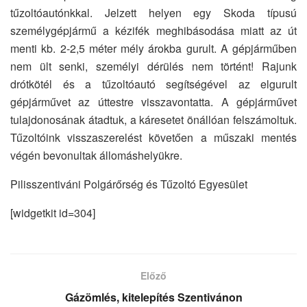
tűzoltóautónkkal. Jelzett helyen egy Skoda típusú
személygépjármű a kézifék meghibásodása miatt az út
menti kb. 2-2,5 méter mély árokba gurult. A gépjárműben
nem ült senki, személyi dérülés nem történt! Rajunk
drótkötél és a tűzoltóautó segítségével az elgurult
gépjárművet az úttestre visszavontatta. A gépjárművet
tulajdonosának átadtuk, a káresetet önállóan felszámoltuk.
Tűzoltóink visszaszerelést követően a műszaki mentés
végén bevonultak állomáshelyükre.
Pilisszentiváni Polgárőrség és Tűzoltó Egyesület
[widgetkit id=304]
Előző
Gázömlés, kitelepítés Szentivánon