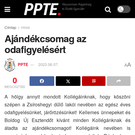
Címlap
Hírek
Ajándékcsomag az
odafigyelésért
A
PPTE
2023.06.07.
A
0
MEGOSZTÁS
A hölgy annyit mondott Kollégáinknak, hogy köszöni
szépen a Zsíroshegyi dűlő lakói nevében az egész éves
odafigyelésünket, járőrözésünket! Kellemes ünnepeket és
Boldog Új Esztendőt kívánt minden Kollégánknak és
átadta az ajándékcsomagot! Kollégáink nevében is