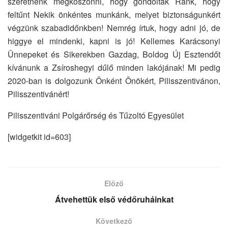
szeretnénk megköszönni, hogy gondoltak Ránk, hogy
feltűnt Nekik önkéntes munkánk, melyet biztonságunkért
végzünk szabadidőnkben! Nemrég írtuk, hogy adni jó, de
higgye el mindenki, kapni is jó! Kellemes Karácsonyi
Ünnepeket és Sikerekben Gazdag, Boldog Új Esztendőt
kívánunk a Zsíroshegyi dűlő minden lakójának! Mi pedig
2020-ban is dolgozunk Önként Önökért, Pilisszentivánon,
Pilisszentivánért!
Pilisszentiváni Polgárőrség és Tűzoltó Egyesület
[widgetkit id=603]
Előző
Átvehettük első védőruháinkat
Következő