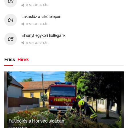
0 MEGOSZTÁS
Lakástűz a lakótelepen
0 MEGOSZTÁS
Elhunyt egykori kollégánk
0 MEGOSZTÁS
Friss
Hírek
Fakidőlés a Honvéd utcában