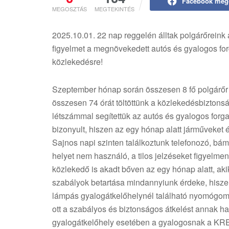
Facebook meg
MEGOSZTÁS
MEGTEKINTÉS
2025.10.01. 22 nap reggelén álltak polgárőreink 
figyelmet a megnövekedett autós és gyalogos fo
közlekedésre!
Szeptember hónap során összesen 8 fő polgárőr vá
összesen 74 órát töltöttünk a közlekedésbiztonsá
létszámmal segítettük az autós és gyalogos for
bizonyult, hiszen az egy hónap alatt járműveket 
Sajnos napi szinten találkoztunk telefonozó, b
helyet nem használó, a tilos jelzéseket figyelme
közlekedő is akadt bőven az egy hónap alatt, aki
szabályok betartása mindannyiunk érdeke, hisze
lámpás gyalogátkelőhelynél található nyomógomb
ott a szabályos és biztonságos átkelést annak ha
gyalogátkelőhely esetében a gyalogosnak a KRES