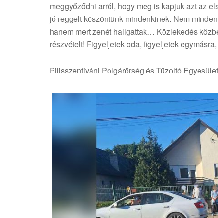
meggyőződni arról, hogy meg is kapjuk azt az el
jó reggelt köszöntünk mindenkinek. Nem mindenki
hanem mert zenét hallgattak… Közlekedés közbe
részvételt! Figyeljetek oda, figyeljetek egymásr
Pilisszentiváni Polgárőrség és Tűzoltó Egyesület