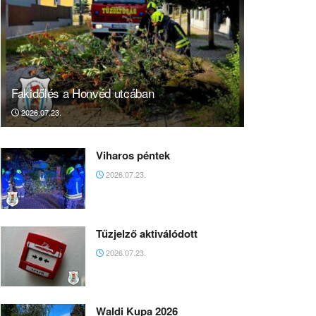
Fakidőlés a Honvéd utcában
2026.07.23.
Viharos péntek
2026.07.23.
Tűzjelző aktiválódott
2026.07.23.
Waldi Kupa 2026