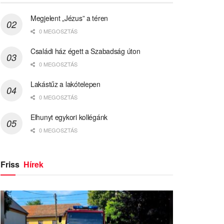
Megjelent „Jézus” a téren
0 MEGOSZTÁS
Családi ház égett a Szabadság úton
0 MEGOSZTÁS
Lakástűz a lakótelepen
0 MEGOSZTÁS
Elhunyt egykori kollégánk
0 MEGOSZTÁS
Friss
Hírek