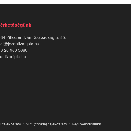
lérhetőségünk
84 Pilisszentiván, Szabadság u. 85.
fo[@]szentivanipte.hu
36 20 960 5680
entivanipte.hu
i tájékoztató
Süti (cookie) tájékoztató
Régi weboldalunk