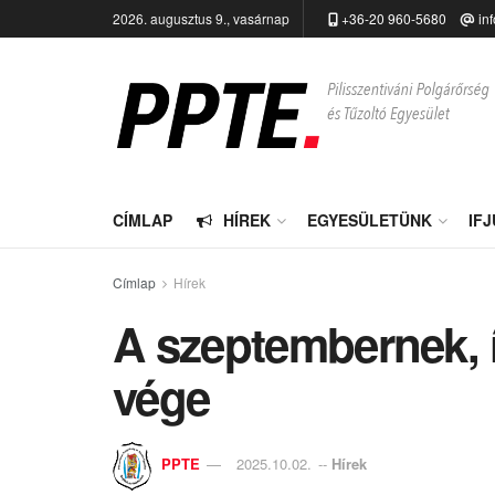
2026. augusztus 9., vasárnap
+36-20 960-5680
in
CÍMLAP
HÍREK
EGYESÜLETÜNK
IF
Címlap
Hírek
A szeptembernek, í
vége
PPTE
2025.10.02.
--
Hírek