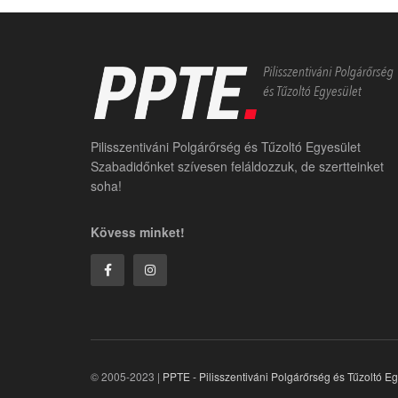
Pilisszentiváni Polgárőrség és Tűzoltó Egyesület
Szabadidőnket szívesen feláldozzuk, de szertteinket
soha!
Kövess minket!
© 2005-2023 |
PPTE - Pilisszentiváni Polgárőrség és Tűzoltó E