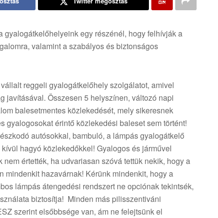
osztás
Twitter megosztás
a gyalogátkelőhelyeink egy részénél, hogy felhívják a
rgalomra, valamint a szabályos és biztonságos
llalt reggeli gyalogátkelőhely szolgálatot, amivel
g javításával. Összesen 5 helyszínen, változó napi
galom balesetmentes közlekedését, mely sikeresnek
és gyalogosokat érintő közlekedési baleset sem történt!
ámészkodó autósokkal, bambuló, a lámpás gyalogátkelő
n kívül hagyó közlekedőkkel! Gyalogos és járművel
k nem értették, ha udvariasan szóvá tettük nekik, hogy a
n mindenkit hazavárnak! Kérünk mindenkit, hogy a
os lámpás átengedési rendszert ne opciónak tekintsék,
sználata biztosítja! Minden más pilisszentiváni
Z szerint elsőbbsége van, ám ne felejtsünk el