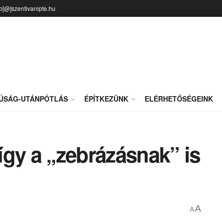
fo[@]szentivanipte.hu
JÚSÁG-UTÁNPÓTLÁS
ÉPÍTKEZÜNK
ELÉRHETŐSÉGEINK
gy a „zebrázásnak” is
A
A