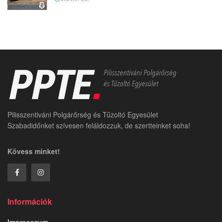
Pilisszentiváni Polgárőrség és Tűzoltó Egyesület
Szabadidőnket szívesen feláldozzuk, de szertteinket soha!
Kövess minket!
Információk
Impresszum