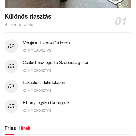
Különös riasztás
0 MEGOSZTÁS
Megjelent „Jézus” a téren
0 MEGOSZTÁS
Családi ház égett a Szabadság úton
0 MEGOSZTÁS
Lakástűz a lakótelepen
0 MEGOSZTÁS
Elhunyt egykori kollégánk
0 MEGOSZTÁS
Friss
Hírek