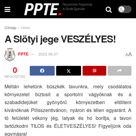
Címlap
Hírek
A Slötyi jege VESZÉLYES!
A
PPTE
2023.06.07.
A
0
MEGOSZTÁS
Méltán lehetünk büszkék tavunkra, mely csodálatos
környezetet biztosít a sportolni vágyóknak és a
szabadidejüket gyönyörű környezetben eltölteni
kívánóknak Pilisszentivánon, nyáron és télen egyaránt. A
tó felületét vékony jég, latyak és hó borítja, a tavon
tartózkodni TILOS és ÉLETVESZÉLYES! Figyeljünk oda
egymásra!