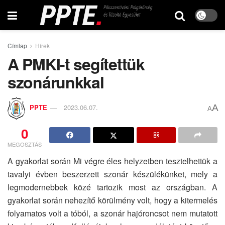
Címlap
Hírek
A PMKI-t segítettük
szonárunkkal
A
PPTE
2023.06.07.
A
0
MEGOSZTÁS
A gyakorlat során Mi végre éles helyzetben tesztelhettük a
tavalyi évben beszerzett szonár készülékünket, mely a
legmodernebbek közé tartozik most az országban. A
gyakorlat során nehezítő körülmény volt, hogy a kitermelés
folyamatos volt a tóból, a szonár hajóroncsot nem mutatott