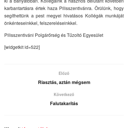
ki a bányatóban. Kollégáink a hasznos délutánt követően
karbantartásra értek haza Pilisszentivánra. Örülünk, hogy
segíthettünk a pest megyei hivatásos Kollégák munkáját
önkénteseinkkel, felszereléseinkkel.
Pilisszentiváni Polgárőrség és Tűzoltó Egyesület
[widgetkit id=522]
Előző
Riasztás, aztán mégsem
Következő
Falutakarítás