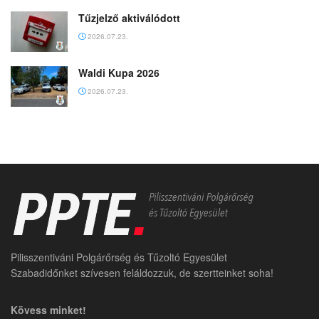
Tűzjelző aktiválódott
2026.07.23.
Waldi Kupa 2026
2026.07.23.
Pilisszentiváni Polgárőrség és Tűzoltó Egyesület
Szabadidőnket szívesen feláldozzuk, de szertteinket soha!
Kövess minket!