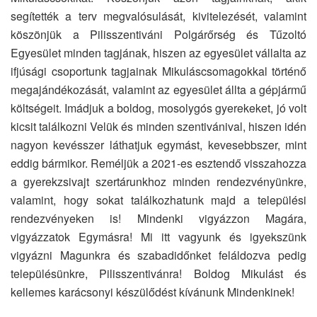
segítették a terv megvalósulását, kivitelezését, valamint
köszönjük a Pilisszentiváni Polgárőrség és Tűzoltó
Egyesület minden tagjának, hiszen az egyesület vállalta az
ifjúsági csoportunk tagjainak Mikuláscsomagokkal történő
megajándékozását, valamint az egyesület állta a gépjármű
költségeit. Imádjuk a boldog, mosolygós gyerekeket, jó volt
kicsit találkozni Velük és minden szentivánival, hiszen idén
nagyon kevésszer láthatjuk egymást, kevesebbszer, mint
eddig bármikor. Reméljük a 2021-es esztendő visszahozza
a gyerekzsivajt szertárunkhoz minden rendezvényünkre,
valamint, hogy sokat találkozhatunk majd a települési
rendezvényeken is! Mindenki vigyázzon Magára,
vigyázzatok Egymásra! Mi itt vagyunk és igyekszünk
vigyázni Magunkra és szabadidőnket feláldozva pedig
településünkre, Pilisszentivánra! Boldog Mikulást és
kellemes karácsonyi készülődést kívánunk Mindenkinek!