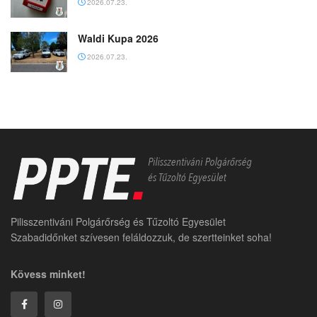
2026.07.23.
Waldi Kupa 2026
2026.07.23.
Pilisszentiváni Polgárőrség és Tűzoltó Egyesület
Szabadidőnket szívesen feláldozzuk, de szertteinket soha!
Kövess minket!