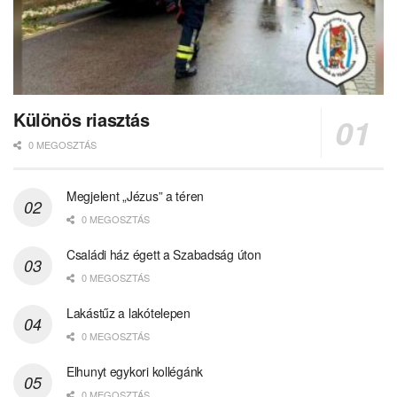
Különös riasztás
0 MEGOSZTÁS
Megjelent „Jézus” a téren
0 MEGOSZTÁS
Családi ház égett a Szabadság úton
0 MEGOSZTÁS
Lakástűz a lakótelepen
0 MEGOSZTÁS
Elhunyt egykori kollégánk
0 MEGOSZTÁS