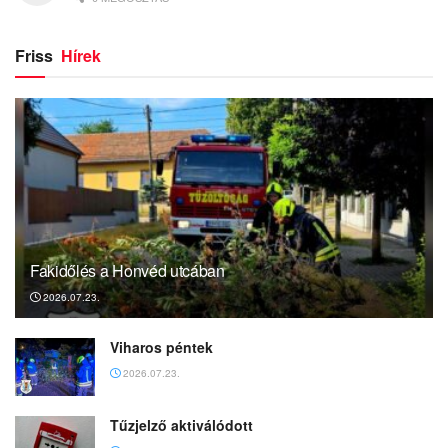
Friss
Hírek
Fakidőlés a Honvéd utcában
2026.07.23.
Viharos péntek
2026.07.23.
Tűzjelző aktiválódott