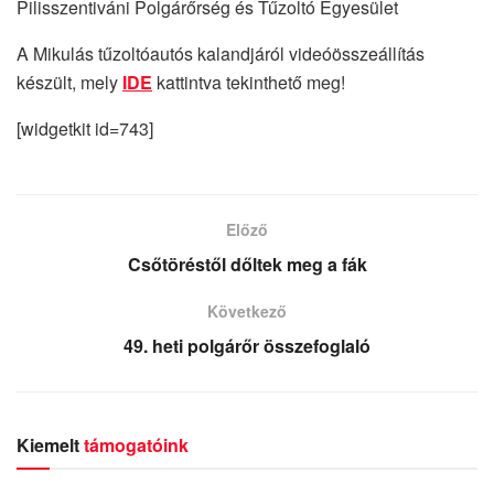
Pilisszentiváni Polgárőrség és Tűzoltó Egyesület
A Mikulás tűzoltóautós kalandjáról videóösszeállítás
készült, mely
IDE
kattintva tekinthető meg!
[widgetkit id=743]
Előző
Csőtöréstől dőltek meg a fák
Következő
49. heti polgárőr összefoglaló
Kiemelt
támogatóink