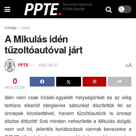
Címlap
Hírek
A Mikulás idén
tűzoltóautóval járt
A
PPTE
2023.06.07.
A
0
MEGOSZTÁS
Idén nem csak híradó-ügyeleti helységünket és az elég
tartósra sikerült ideiglenes sátrunkat díszítettük fel az
ünnepek közeledtével, hanem tűzoltóautónk is ünnepi
díszbe öltözött! Sok minden nehezítette a Mikulás dolgát,
nem volt hó, jelentős korlátozások vannak bevezetve a