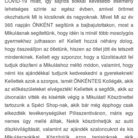
COVID-19 miatt, így sajnos sokkal kevesebb esemény
lehetséges szinte az egész évben, amivel örömet
okozhatunk Mi is kicsiknek és nagyoknak. Mivel Mi az év
365 napján ÖNKÉNT segítünk a bajbajutottakon, most a
Mikulásnak segítettünk, hogy idén is minél több mosolygós
gyermekhez juthasson el! Kellett hozzá néhány dolog,
hogy összeálljon az ötletünk, hiszen az ötlet jött és tetszett
mindenkinek. Kellett egy szponzor, hogy a tűzoltóautót fel
tudjuk díszíteni a Mikuláshoz méltó módon, valamint, hogy
némi kis ajándékkal tudjunk kedveskedni a gyerekeknek!
Kellettek azok a szorgos, ismét ÖNKÉNTES Kollégák, akik
az előkészületeket elvégezték! Kellettek a segítők, akik az
útvonalán vitték és kísérték végig a Mikulást! Köszönettel
tartozunk a Spéci Shop-nak, akik bár még épphogy csak
elkezdték tevékenységüket Pilisszentivánon, máris egy
nemes ügy mellé álltak, Nekik köszönhetjük az autó
díszkivilágítását, valamint az ajándék szaloncukrot és kis
Mikuláscsokikat. Köszönjük azon tagjainknak, akik