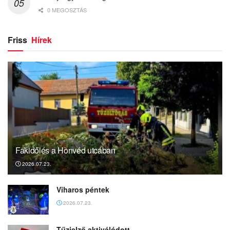
0 MEGOSZTÁS
Friss
Hírek
Fakidőlés a Honvéd utcában
2026.07.23.
Viharos péntek
2026.07.23.
Tűzjelző aktiválódott