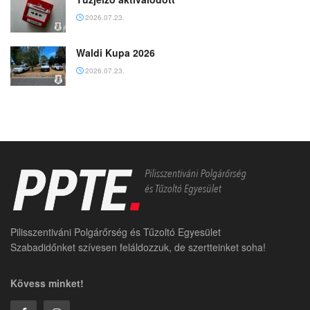
2026.07.23.
Waldi Kupa 2026
2026.07.23.
Pilisszentiváni Polgárőrség és Tűzoltó Egyesület
Szabadidőnket szívesen feláldozzuk, de szertteinket soha!
Kövess minket!