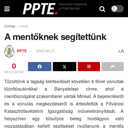
Címlap
Hírek
A mentőknek segítettünk
A
PPTE
2023.06.07.
A
0
MEGOSZTÁS
Tűzoltóink a tagság kiértesítését követően 6 fővel vonultak
tűzoltóautónkkal a Bányatelepi címre, ahol a
mentőszolgálat szakemberei vártak Minket. A bejelentésről
és a vonulás megkezdéséről is értesítettük a Fővárosi
Katasztrófavédelmi Igazgatóság műveletirányítását. A
helyszínen egy túlsúlyos beteg hordágyon való
mozgatásában kellett segítséget nyújtanunk a mentős