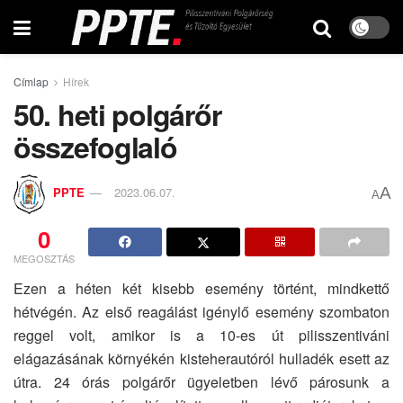
Címlap
Hírek
50. heti polgárőr
összefoglaló
A
PPTE
2023.06.07.
A
0
MEGOSZTÁS
Ezen a héten két kisebb esemény történt, mindkettő
hétvégén. Az első reagálást igénylő esemény szombaton
reggel volt, amikor is a 10-es út pilisszentiváni
elágazásának környékén kisteherautóról hulladék esett az
útra. 24 órás polgárőr ügyeletben lévő párosunk a