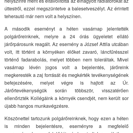
helyszínre ment és eltávolította az elhagyott radiátorokat az
úttestről, ezzel megszüntetve a balesetveszélyt. Az érintett
teherautó már nem volt a helyszínen.
A második eseményt a héten vasárnap jelentették
polgárőreinknek, melyre a 24 órás ügyeletet ellátó
járőrpárosunk reagált. Az esemény a József Attila utcában
volt, itt történt a környéken élőket zavaró, láncfűrésszel
történő fadarabolás, melyet többen nem toleráltak. Mivel
vasárnap lévén jogos volt a bejelentés, járőreink
megkeresték a zaj forrását és megkérték tevékenységének
befejezésére, melyet végre is hajtott az Úr.
Járőrtevékenységük során többször, visszatérően
ellenőrizték Kollégáink a környék csendjét, nem került sor
újabb hangos munkavégzésre.
Köszönettel tartozunk polgárőreinknek, hogy ezen a héten
is minden bejelentésre, eseményre a megfelelő