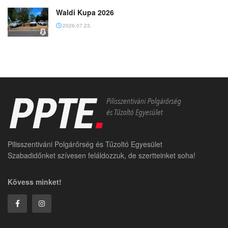
Waldi Kupa 2026
2026.07.23.
Pilisszentiváni Polgárőrség és Tűzoltó Egyesület
Szabadidőnket szívesen feláldozzuk, de szertteinket soha!
Kövess minket!