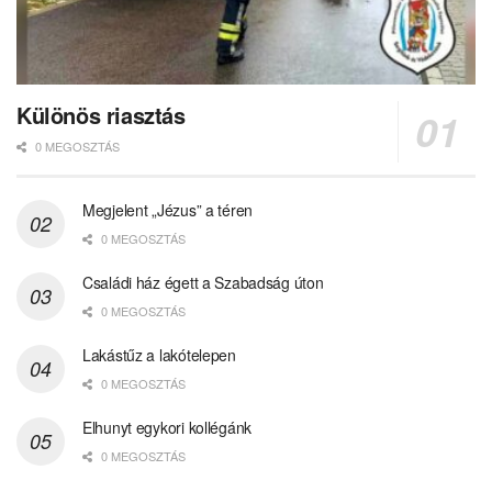
Különös riasztás
0 MEGOSZTÁS
Megjelent „Jézus” a téren
0 MEGOSZTÁS
Családi ház égett a Szabadság úton
0 MEGOSZTÁS
Lakástűz a lakótelepen
0 MEGOSZTÁS
Elhunyt egykori kollégánk
0 MEGOSZTÁS