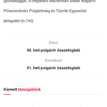
gyorsasággal, a megfelelő létszámban tudtak reagálni!
Pilisszentiváni Polgárőrség és Tűzoltó Egyesület
[widgetkit id=745]
Előző
49. heti polgárőr összefoglaló
Következő
51. heti polgárőr összefoglaló
Kiemelt
támogatóink