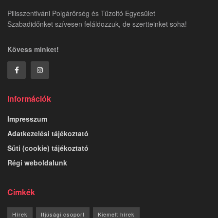
Pilisszentiváni Polgárőrség és Tűzoltó Egyesület
Szabadidőnket szívesen feláldozzuk, de szertteinket soha!
Kövess minket!
Információk
Impresszum
Adatkezelési tájékoztató
Süti (cookie) tájékoztató
Régi weboldalunk
Címkék
Hírek
Ifjúsági csoport
Kiemelt hírek