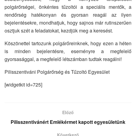
polgárőrségei, önkéntes tűzoltói a speciális mentők, a
rendőrség hatékonyan és gyorsan reagál az ilyen
bejelentésekre, mondhatjuk, hogy sajnos már rutinszerűen
osztjuk szét a feladatokat, kezdjük meg a keresést.
Köszönettel tartozunk polgárőreinknek, hogy ezen a héten
is minden bejelentésre, eseményre a megfelelő
gyorsasággal, a megfelelő létszámban tudtak reagálni!
Pilisszentiváni Polgárőrség és Tűzoltó Egyesület
[widgetkit id=725]
Előző
Pilisszentivánért Emlékérmet kapott egyesületünk
Következő