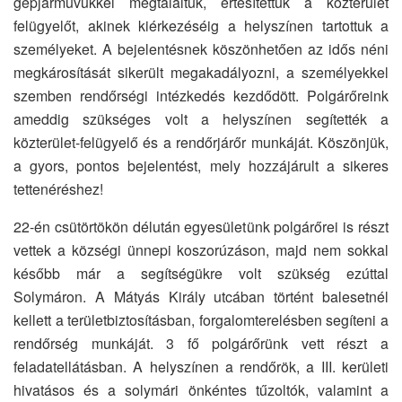
gépjárművükkel megtaláltuk, értesítettük a közterület
felügyelőt, akinek kiérkezéséig a helyszínen tartottuk a
személyeket. A bejelentésnek köszönhetően az idős néni
megkárosítását sikerült megakadályozni, a személyekkel
szemben rendőrségi intézkedés kezdődött. Polgárőreink
ameddig szükséges volt a helyszínen segítették a
közterület-felügyelő és a rendőrjárőr munkáját. Köszönjük,
a gyors, pontos bejelentést, mely hozzájárult a sikeres
tettenéréshez!
22-én csütörtökön délután egyesületünk polgárőrei is részt
vettek a községi ünnepi koszorúzáson, majd nem sokkal
később már a segítségükre volt szükség ezúttal
Solymáron. A Mátyás Király utcában történt balesetnél
kellett a területbiztosításban, forgalomterelésben segíteni a
rendőrség munkáját. 3 fő polgárőrünk vett részt a
feladatellátásban. A helyszínen a rendőrök, a III. kerületi
hivatásos és a solymári önkéntes tűzoltók, valamint a