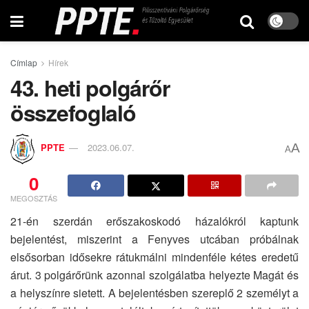
Címlap
Hírek
43. heti polgárőr
összefoglaló
A
PPTE
2023.06.07.
A
0
MEGOSZTÁS
21-én szerdán erőszakoskodó házalókról kaptunk
bejelentést, miszerint a Fenyves utcában próbálnak
elsősorban idősekre rátukmálni mindenféle kétes eredetű
árut. 3 polgárőrünk azonnal szolgálatba helyezte Magát és
a helyszínre sietett. A bejelentésben szereplő 2 személyt a