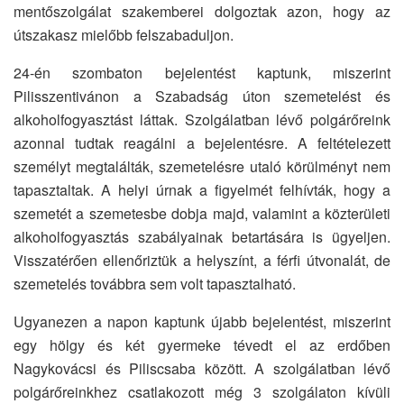
mentőszolgálat szakemberei dolgoztak azon, hogy az
útszakasz mielőbb felszabaduljon.
24-én szombaton bejelentést kaptunk, miszerint
Pilisszentivánon a Szabadság úton szemetelést és
alkoholfogyasztást láttak. Szolgálatban lévő polgárőreink
azonnal tudtak reagálni a bejelentésre. A feltételezett
személyt megtalálták, szemetelésre utaló körülményt nem
tapasztaltak. A helyi úrnak a figyelmét felhívták, hogy a
szemetét a szemetesbe dobja majd, valamint a közterületi
alkoholfogyasztás szabályainak betartására is ügyeljen.
Visszatérően ellenőriztük a helyszínt, a férfi útvonalát, de
szemetelés továbbra sem volt tapasztalható.
Ugyanezen a napon kaptunk újabb bejelentést, miszerint
egy hölgy és két gyermeke tévedt el az erdőben
Nagykovácsi és Piliscsaba között. A szolgálatban lévő
polgárőreinkhez csatlakozott még 3 szolgálaton kívüli