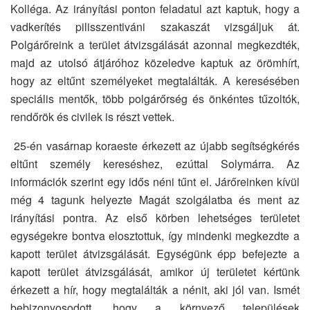
Kolléga. Az irányítási ponton feladatul azt kaptuk, hogy a
vadkerítés pilisszentiváni szakaszát vizsgáljuk át.
Polgárőreink a terület átvizsgálását azonnal megkezdték,
majd az utolsó átjáróhoz közeledve kaptuk az örömhírt,
hogy az eltűnt személyeket megtalálták. A keresésében
speciális mentők, több polgárőrség és önkéntes tűzoltók,
rendőrök és civilek is részt vettek.
25-én vasárnap koraeste érkezett az újabb segítségkérés
eltűnt személy kereséshez, ezúttal Solymárra. Az
információk szerint egy idős néni tűnt el. Járőreinken kívül
még 4 tagunk helyezte Magát szolgálatba és ment az
irányítási pontra. Az első körben lehetséges területet
egységekre bontva elosztottuk, így mindenki megkezdte a
kapott terület átvizsgálását. Egységünk épp befejezte a
kapott terület átvizsgálását, amikor új területet kértünk
érkezett a hír, hogy megtalálták a nénit, aki jól van. Ismét
bebizonyosodott, hogy a környező települések