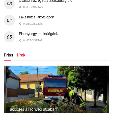
Családi ház égett a Szabadság úton
0 MEGOSZTÁS
Lakástűz a lakótelepen
0 MEGOSZTÁS
Elhunyt egykori kollégánk
0 MEGOSZTÁS
Friss
Hírek
Fakidőlés a Honvéd utcában