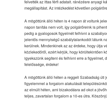
felvették az ittas férfi adatait. ránézésre anyagi
megállapítást. Az intézkedést követően polgárőrei
A mögöttünk álló héten is 4 napon át voltunk jele
napon tanítás nem volt, így polgárőreink is pihe
pedig a gyalogosok figyelmét felhívni a szabály
jelentős mennyiségű szabálytalankodót látunk n
kerülnek. Mindenkinek az az érdeke, hogy útja v
közlekedőről, ezért kérjük, hogy körültekintően 
igyekszünk segíteni és felhívni erre a figyelmet,
felelőssége, érdeke!
A mögöttünk álló héten a reggeli Szabadság úti je
figyelemmel a forgalom alakulását településünkön
az elmúlt héten, ami bizakodásra ad okot a jövőhé
teljes, zavartalan forgalom a 10-es útra. Köszön