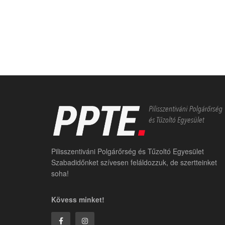
Pilisszentiváni Polgárőrség és Tűzoltó Egyesület
Szabadidőnket szívesen feláldozzuk, de szertteinket
soha!
Kövess minket!