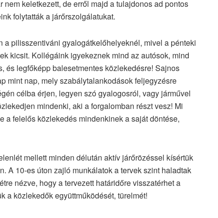
 kár nem keletkezett, de erről majd a tulajdonos ad pontos
nk folytatták a járőrszolgálatukat.
n a pilisszentiváni gyalogátkelőhelyeknél, mivel a pénteki
ntek kicsit. Kollégáink igyekeznek mind az autósok, mind
os, és legfőképp balesetmentes közlekedésre! Sajnos
ap mint nap, mely szabálytalankodások feljegyzésre
égén célba érjen, legyen szó gyalogosról, vagy járművel
közlekedjen mindenki, aki a forgalomban részt vesz! Mi
 de a felelős közlekedés mindenkinek a saját döntése,
lenlét mellett minden délután aktív járőrözéssel kísértük
. A 10-es úton zajló munkálatok a tervek szint haladtak
tre nézve, hogy a tervezett határidőre visszatérhet a
jük a közlekedők együttműködését, türelmét!