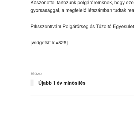
Köszönettel tartozunk polgárőreinknek, hogy eze
gyorsasággal, a megfelelő létszámban tudtak rea
Pilisszentiváni Polgárőrség és Tűzoltó Egyesület
[widgetkit id=826]
Előző
Újabb 1 év minősítés