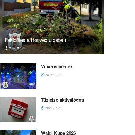
Fakidőlés a Honvéd utcában
2026.07.23.
Viharos péntek
2026.07.23.
Tűzjelző aktiválódott
2026.07.23.
Waldi Kupa 2026