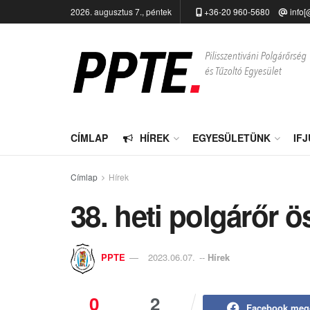
2026. augusztus 7., péntek
+36-20 960-5680
info[
CÍMLAP
HÍREK
EGYESÜLETÜNK
IF
Címlap
Hírek
38. heti polgárőr ö
PPTE
2023.06.07.
--
Hírek
0
2
Facebook meg