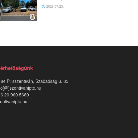
2026.07.23.
lérhetőségünk
84 Pilisszentiván, Szabadság u. 85.
fo[@]szentivanipte.hu
36 20 960 5680
entivanipte.hu