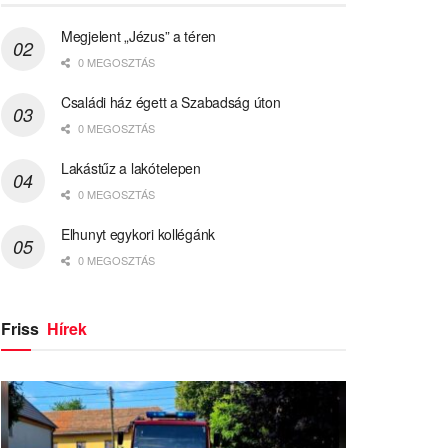
Megjelent „Jézus” a téren
0 MEGOSZTÁS
Családi ház égett a Szabadság úton
0 MEGOSZTÁS
Lakástűz a lakótelepen
0 MEGOSZTÁS
Elhunyt egykori kollégánk
0 MEGOSZTÁS
Friss
Hírek