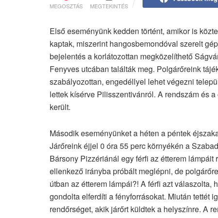
MEGOSZTÁS
MEGTEKINTÉS
Első eseményünk kedden történt, amikor is közterü
kaptak, miszerint hangosbemondóval szerelt gépjá
bejelentés a korlátozottan megközelíthető Ságvári
Fenyves utcában találták meg. Polgárőreink tájék
szabályozottan, engedéllyel lehet végezni telep
lettek kísérve Pilisszentivánról. A rendszám és a
került.
Második eseményünket a héten a péntek éjszaka s
Járőreink éjjel 0 óra 55 perc környékén a Szabad
Bársony Pizzériánál egy férfi az étterem lámpáit 
ellenkező irányba próbált meglépni, de polgárőre
útban az étterem lámpái?! A férfi azt válaszolta, 
gondolta elferdíti a fényforrásokat. Miután tettét 
rendőrséget, akik járőrt küldtek a helyszínre. A 