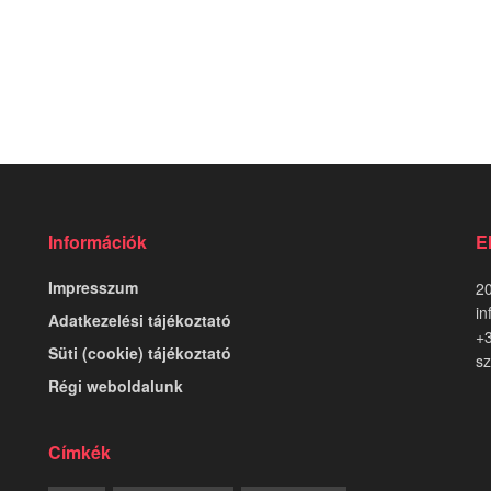
Információk
E
Impresszum
20
in
Adatkezelési tájékoztató
+
Süti (cookie) tájékoztató
sz
Régi weboldalunk
Címkék