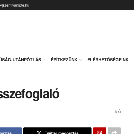
@]szentivanipte.hu
JÚSÁG-UTÁNPÓTLÁS
ÉPÍTKEZÜNK
ELÉRHETŐSÉGEINK
sszefoglaló
A
A
osztás
Twitter megosztás