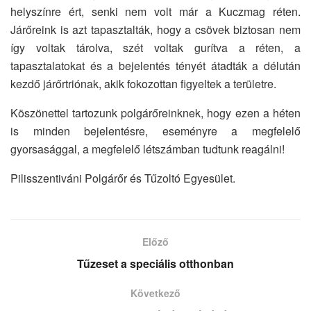
helyszínre ért, senki nem volt már a Kuczmag réten.
Járőreink is azt tapasztalták, hogy a csövek biztosan nem
így voltak tárolva, szét voltak gurítva a réten, a
tapasztalatokat és a bejelentés tényét átadták a délután
kezdő járőrtriónak, akik fokozottan figyeltek a területre.
Köszönettel tartozunk polgárőreinknek, hogy ezen a héten
is minden bejelentésre, eseményre a megfelelő
gyorsasággal, a megfelelő létszámban tudtunk reagálni!
Pilisszentiváni Polgárőr és Tűzoltó Egyesület.
Előző
Tűzeset a speciális otthonban
Következő