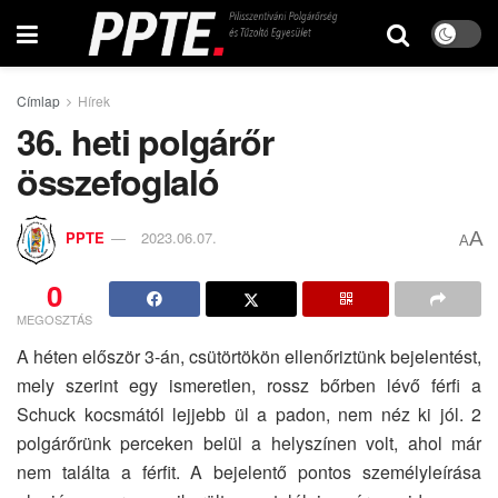
Címlap
Hírek
36. heti polgárőr
összefoglaló
A
PPTE
2023.06.07.
A
0
MEGOSZTÁS
A héten először 3-án, csütörtökön ellenőriztünk bejelentést,
mely szerint egy ismeretlen, rossz bőrben lévő férfi a
Schuck kocsmától lejjebb ül a padon, nem néz ki jól. 2
polgárőrünk perceken belül a helyszínen volt, ahol már
nem találta a férfit. A bejelentő pontos személyleírása