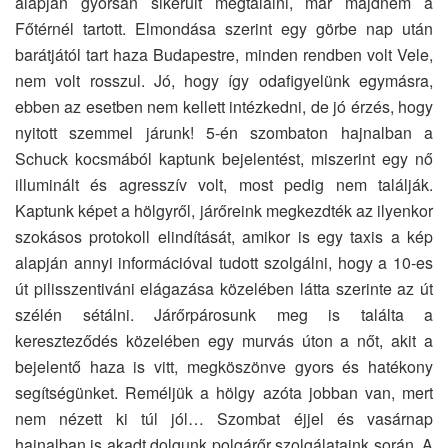
alapján gyorsan sikerült megtalálni, már majdnem a
Főtérnél tartott. Elmondása szerint egy görbe nap után
barátjától tart haza Budapestre, minden rendben volt Vele,
nem volt rosszul. Jó, hogy így odafigyelünk egymásra,
ebben az esetben nem kellett intézkedni, de jó érzés, hogy
nyitott szemmel járunk! 5-én szombaton hajnalban a
Schuck kocsmából kaptunk bejelentést, miszerint egy nő
illuminált és agresszív volt, most pedig nem találják.
Kaptunk képet a hölgyről, járőreink megkezdték az ilyenkor
szokásos protokoll elindítását, amikor is egy taxis a kép
alapján annyi információval tudott szolgálni, hogy a 10-es
út pilisszentiváni elágazása közelében látta szerinte az út
szélén sétálni. Járőrpárosunk meg is találta a
kereszteződés közelében egy murvás úton a nőt, akit a
bejelentő haza is vitt, megköszönve gyors és hatékony
segítségünket. Reméljük a hölgy azóta jobban van, mert
nem nézett ki túl jól… Szombat éjjel és vasárnap
hajnalban is akadt dolgunk polgárőr szolgálataink során. A