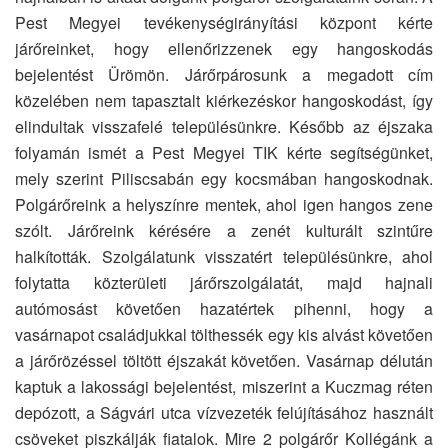
Pest Megyei tevékenységirányítási központ kérte
járőreinket, hogy ellenőrizzenek egy hangoskodás
bejelentést Ürömön. Járőrpárosunk a megadott cím
közelében nem tapasztalt kiérkezéskor hangoskodást, így
elindultak visszafelé településünkre. Később az éjszaka
folyamán ismét a Pest Megyei TIK kérte segítségünket,
mely szerint Piliscsabán egy kocsmában hangoskodnak.
Polgárőreink a helyszínre mentek, ahol igen hangos zene
szólt. Járőreink kérésére a zenét kulturált szintűre
halkították. Szolgálatunk visszatért településünkre, ahol
folytatta közterületi járőrszolgálatát, majd hajnali
autómosást követően hazatértek pihenni, hogy a
vasárnapot családjukkal tölthessék egy kis alvást követően
a járőrözéssel töltött éjszakát követően. Vasárnap délután
kaptuk a lakossági bejelentést, miszerint a Kuczmag réten
depózott, a Ságvári utca vízvezeték felújításához használt
csöveket piszkálják fiatalok. Mire 2 polgárőr Kollégánk a