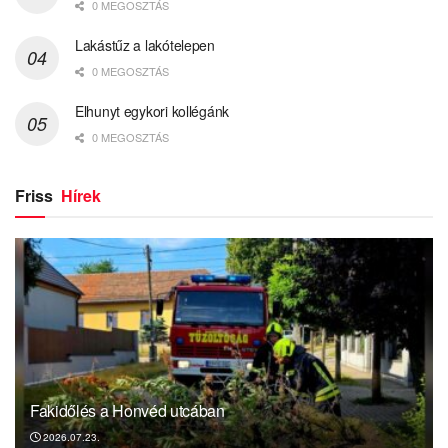
0 MEGOSZTÁS
Lakástűz a lakótelepen
0 MEGOSZTÁS
Elhunyt egykori kollégánk
0 MEGOSZTÁS
Friss
Hírek
Fakidőlés a Honvéd utcában
2026.07.23.