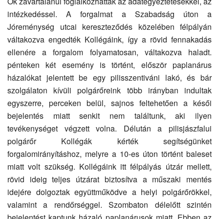
Ők zavartalanul foglalkozhattak az adategyeztetésekkel, az
intézkedéssel. A forgalmat a Szabadság úton a
Jóreménység utcai kereszteződés közelében félpályán
váltakozva engedték Kollégáink, így a rövid fennakadás
ellenére a forgalom folyamatosan, váltakozva haladt.
pénteken két esemény is történt, először paplanárus
házalókat jelentett be egy pilisszentiváni lakó, és bár
szolgálaton kívüli polgárőreink több irányban indultak
egyszerre, perceken belül, sajnos feltehetően a késői
bejelentés miatt senkit nem találtunk, aki ilyen
tevékenységet végzett volna. Délután a pilisjászfalui
polgárőr Kollégák kérték segítségünket
forgalomirányításhoz, melyre a 10-es úton történt baleset
miatt volt szükség. Kollégáink itt félpályás útzár mellett,
rövid ideig teljes útzárat biztosítva a műszaki mentés
idejére dolgoztak együttműködve a helyi polgárőrökkel,
valamint a rendőrséggel. Szombaton délelőtt szintén
bejelentést kaptunk házaló paplanárusok miatt. Ebben az