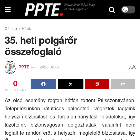
Címlap
Hírek
35. heti polgárőr
összefoglaló
A
PPTE
2023.06.07.
A
0
MEGOSZTÁS
Az első esemény rögtön hétfőn történt Pilisszentivánon.
Településünkön ráfutásos balesetnél végeztek tagjaink
helyszín-biztosítási és forgalomirányítási feladatokat, így
tűzoltóink biztonságosan dolgozhattak, valamint nem
foglalt le rendőri erőt a helyszín megfelelő biztosítása, így