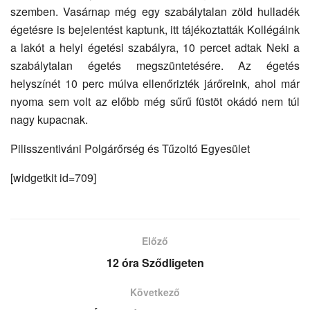
szemben. Vasárnap még egy szabálytalan zöld hulladék
égetésre is bejelentést kaptunk, itt tájékoztatták Kollégáink
a lakót a helyi égetési szabályra, 10 percet adtak Neki a
szabálytalan égetés megszüntetésére. Az égetés
helyszínét 10 perc múlva ellenőrizték járőreink, ahol már
nyoma sem volt az előbb még sűrű füstöt okádó nem túl
nagy kupacnak.
Pilisszentiváni Polgárőrség és Tűzoltó Egyesület
[widgetkit id=709]
Előző
12 óra Sződligeten
Következő