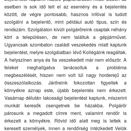
esetben is sok idő telt el az esemény és a bejelentés
között, de végre pontosabb, hasznos infóval is tudott
szolgálni a bejelentő, mint például autó típus, szín és
rendszám. Szolgálaton kívüli polgárőreink csaptak néhány
kört a településen, de nem találtuk a gépjárművet.
Ugyancsak szombaton családi veszekedés miatt kaptunk
bejelentést, melyre szolgálatban lévő Kollégáink reagáltak.
A helyszínen anya és fia veszekedett már nem először. A
feleket meghallgatva tanácsoltuk a probléma
megbeszélését, hiszen nem volt túl nagy horderejű az
összeszólalkozás. Járőreink fokozottan figyeltek a
környékre aznap este, újabb bejelentés nem érkezett.
Vasárnap délután lakossági bejelentést kaptunk, miszerint
munkát keresők csengetnek be házakba. Polgárőr
párosunk a megadott címre ment, valamint rendőr is
érkezett a környékre. Rövid idő alatt meg is lettek a
keresett személyek, innen a rendőrség intézkedett Velük