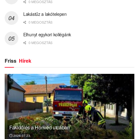
0 MEGOSZTÁS
Lakástűz a lakótelepen
0 MEGOSZTÁS
Elhunyt egykori kollégánk
0 MEGOSZTÁS
Friss
Hírek
Fakidőlés a Honvéd utcában
2026.07.23.