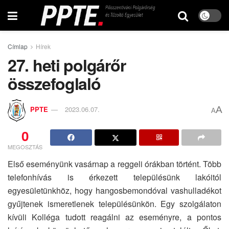
Címlap
Hírek
27. heti polgárőr
összefoglaló
A
PPTE
2023.06.07.
A
0
MEGOSZTÁS
Első eseményünk vasárnap a reggeli órákban történt. Több
telefonhívás is érkezett településünk lakóitól
egyesületünkhöz, hogy hangosbemondóval vashulladékot
gyűjtenek ismeretlenek településünkön. Egy szolgálaton
kívüli Kolléga tudott reagálni az eseményre, a pontos