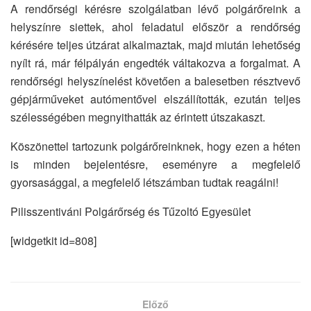
A rendőrségi kérésre szolgálatban lévő polgárőreink a
helyszínre siettek, ahol feladatul először a rendőrség
kérésére teljes útzárat alkalmaztak, majd miután lehetőség
nyílt rá, már félpályán engedték váltakozva a forgalmat. A
rendőrségi helyszínelést követően a balesetben résztvevő
gépjárműveket autómentővel elszállították, ezután teljes
szélességében megnyithatták az érintett útszakaszt.
Köszönettel tartozunk polgárőreinknek, hogy ezen a héten
is minden bejelentésre, eseményre a megfelelő
gyorsasággal, a megfelelő létszámban tudtak reagálni!
Pilisszentiváni Polgárőrség és Tűzoltó Egyesület
[widgetkit id=808]
Előző