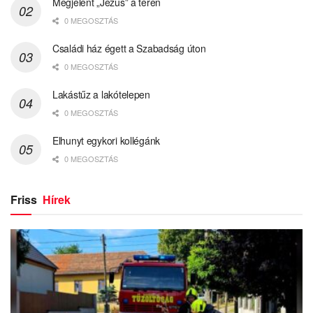
Megjelent „Jézus” a téren
0 MEGOSZTÁS
Családi ház égett a Szabadság úton
0 MEGOSZTÁS
Lakástűz a lakótelepen
0 MEGOSZTÁS
Elhunyt egykori kollégánk
0 MEGOSZTÁS
Friss
Hírek