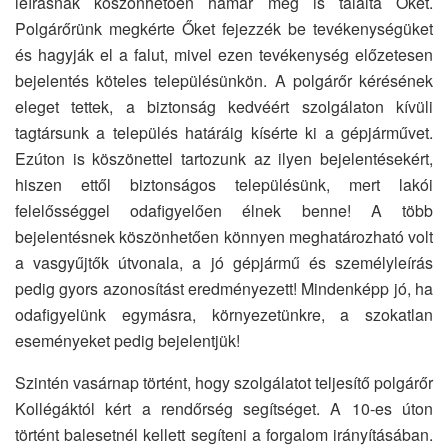
leírásnak köszönhetően hamar meg is találta Őket.
Polgárőrünk megkérte Őket fejezzék be tevékenységüket
és hagyják el a falut, mivel ezen tevékenység előzetesen
bejelentés köteles településünkön. A polgárőr kérésének
eleget tettek, a biztonság kedvéért szolgálaton kívüli
tagtársunk a település határáig kísérte ki a gépjárművet.
Ezúton is köszönettel tartozunk az ilyen bejelentésekért,
hiszen ettől biztonságos településünk, mert lakói
felelősséggel odafigyelően élnek benne! A több
bejelentésnek köszönhetően könnyen meghatározható volt
a vasgyűjtők útvonala, a jó gépjármű és személyleírás
pedig gyors azonosítást eredményezett! Mindenképp jó, ha
odafigyelünk egymásra, környezetünkre, a szokatlan
eseményeket pedig bejelentjük!
Szintén vasárnap történt, hogy szolgálatot teljesítő polgárőr
Kollégáktól kért a rendőrség segítséget. A 10-es úton
történt balesetnél kellett segíteni a forgalom irányításában.