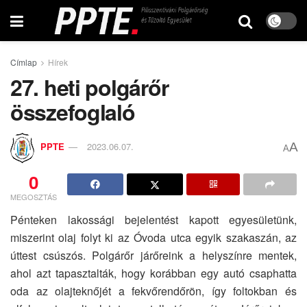
Címlap
Hírek
27. heti polgárőr
összefoglaló
A
PPTE
2023.06.07.
A
0
MEGOSZTÁS
Pénteken lakossági bejelentést kapott egyesületünk,
miszerint olaj folyt ki az Óvoda utca egyik szakaszán, az
úttest csúszós. Polgárőr járőreink a helyszínre mentek,
ahol azt tapasztalták, hogy korábban egy autó csaphatta
oda az olajteknőjét a fekvőrendőrön, így foltokban és