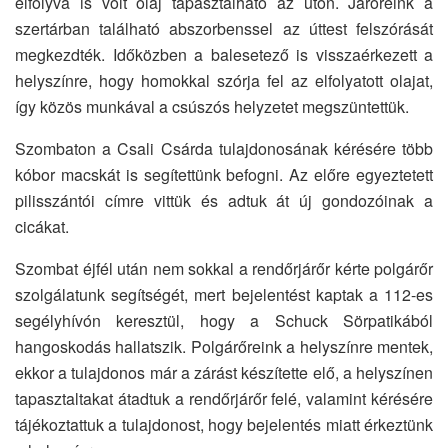
elfolyva is volt olaj tapasztalható az úton. Járőreink a
szertárban található abszorbenssel az úttest felszórását
megkezdték. Időközben a balesetező is visszaérkezett a
helyszínre, hogy homokkal szórja fel az elfolyatott olajat,
így közös munkával a csúszós helyzetet megszüntettük.
Szombaton a Csali Csárda tulajdonosának kérésére több
kóbor macskát is segítettünk befogni. Az előre egyeztetett
pilisszántói címre vittük és adtuk át új gondozóinak a
cicákat.
Szombat éjfél után nem sokkal a rendőrjárőr kérte polgárőr
szolgálatunk segítségét, mert bejelentést kaptak a 112-es
segélyhívón keresztül, hogy a Schuck Sörpatikából
hangoskodás hallatszik. Polgárőreink a helyszínre mentek,
ekkor a tulajdonos már a zárást készítette elő, a helyszínen
tapasztaltakat átadtuk a rendőrjárőr felé, valamint kérésére
tájékoztattuk a tulajdonost, hogy bejelentés miatt érkeztünk