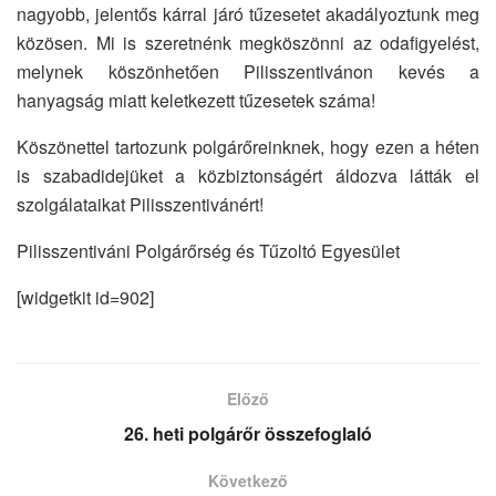
nagyobb, jelentős kárral járó tűzesetet akadályoztunk meg
közösen. Mi is szeretnénk megköszönni az odafigyelést,
melynek köszönhetően Pilisszentivánon kevés a
hanyagság miatt keletkezett tűzesetek száma!
Köszönettel tartozunk polgárőreinknek, hogy ezen a héten
is szabadidejüket a közbiztonságért áldozva látták el
szolgálataikat Pilisszentivánért!
Pilisszentiváni Polgárőrség és Tűzoltó Egyesület
[widgetkit id=902]
Előző
26. heti polgárőr összefoglaló
Következő