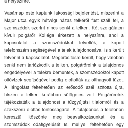
a helyszínre.
Vasárnap este kaptunk lakossági bejelentést, miszerint a
Major utca egyik hétvégi házas telkéről füst száll fel, a
szomszédok szerint nincs senki a telken. Két szolgálaton
kívüli polgárőr Kolléga érkezett a helyszínre, ahol a
kapcsolatot a szomszédokkal felvették, a kapott
telefonszám segítségével a telek tulajdonosával is sikerült
felvenni a kapcsolatot. Megerősítésre került, hogy valóban
senki nem tartózkodik a telken, polgárőreink a tulajdonos
engedélyével a telekre bementek, a szomszédoktól kapott
oltóvizek segítségével pedig eloltották az otthagyott tüzet.
A lángolást feltehetően az erősödő szél szította újra,
hiszen a telken korábban sütögetés volt. Polgárőreink
tájékoztatták a tulajdonost a tűzgyújtási tilalomról és a
szakszerű eloltás fontosságáról. A tulajdonos a telefonon
keresztül köszönte meg beavatkozásunkat és a
szomszédok odafigyelését is, mellyel feltehetően egy