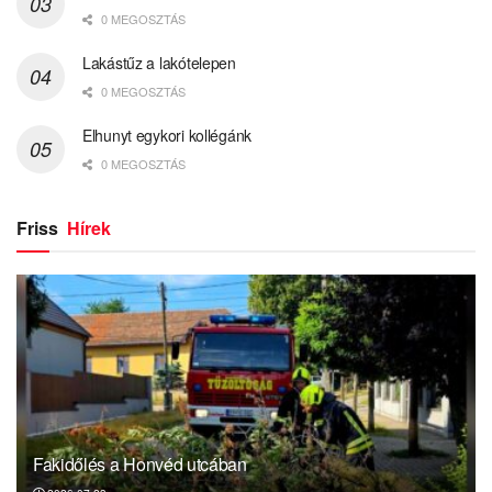
0 MEGOSZTÁS
Lakástűz a lakótelepen
0 MEGOSZTÁS
Elhunyt egykori kollégánk
0 MEGOSZTÁS
Friss
Hírek
Fakidőlés a Honvéd utcában