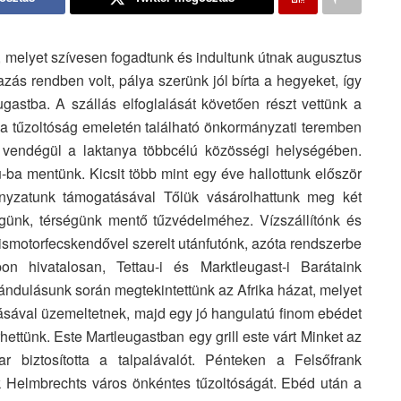
 melyet szívesen fogadtunk és indultunk útnak augusztus
zás rendben volt, pálya szerünk jól bírta a hegyeket, így
astba. A szállás elfoglalását követően részt vettünk a
a tűzoltóság emeletén található önkormányzati teremben
et vendégül a laktanya többcélú közösségi helységében.
u-ba mentünk. Kicsit több mint egy éve hallottunk először
ányzatunk támogatásával Tőlük vásárolhattunk meg két
égünk, térségünk mentő tűzvédelméhez. Vízszállítónk és
smotorfecskendővel szerelt utánfutónk, azóta rendszerbe
on hivatalosan, Tettau-i és Marktleugast-i Barátaink
irándulásunk során megtekintettünk az Afrika házat, melyet
sával üzemeltetnek, majd egy jó hangulatú finom ebédet
ettünk. Este Martleugastban egy grill este várt Minket az
ar biztosította a talpalávalót. Pénteken a Felsőfrank
 Helmbrechts város önkéntes tűzoltóságát. Ebéd után a