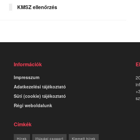
KMSZ ellenőrzés
Információk
E
Impresszum
20
in
Adatkezelési tájékoztató
+
Süti (cookie) tájékoztató
sz
Régi weboldalunk
Címkék
Hírek
Ifjúsági csoport
Kiemelt hírek