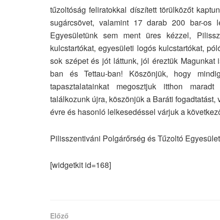
tűzoltóság feliratokkal díszített törülközőt ka
sugárcsövet, valamint 17 darab 200 bar-os l
Egyesületünk sem ment üres kézzel, Pilisszen
kulcstartókat, egyesületi logós kulcstartókat, p
sok szépet és jót láttunk, jól éreztük Magunka
ban és Tettau-ban! Köszönjük, hogy mindig
tapasztalatainkat megosztjuk itthon maradt
találkozunk újra, köszönjük a Baráti fogadtatást,
évre és hasonló lelkesedéssel várjuk a következő
Pilisszentiváni Polgárőrség és Tűzoltó Egyesület
[widgetkit id=168]
Előző