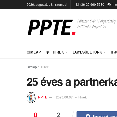
2026. augusztus 8., szombat
+36-20 960-5680
inf
CÍMLAP
HÍREK
EGYESÜLETÜNK
IF
Címlap
Hírek
25 éves a partnerk
PPTE
2023.06.07.
--
Hírek
0
2
Facebook meg