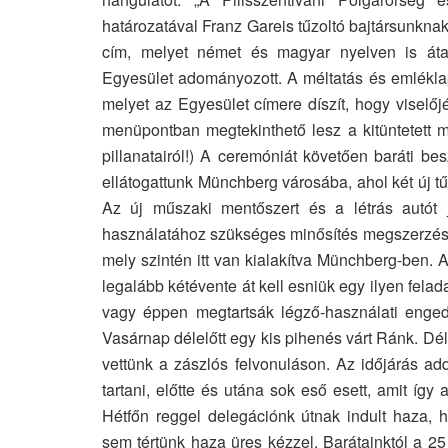
határozatával Franz Gareis tűzoltó bajtársunkn
cím, melyet német és magyar nyelven is áta
Egyesület adományozott. A méltatás és emléklap 
melyet az Egyesület címere díszít, hogy visel
menüpontban megtekinthető lesz a kitüntetett 
pillanatairól!) A ceremóniát követően baráti b
ellátogattunk Münchberg városába, ahol két új tű
Az új műszaki mentőszert és a létrás autót 
használatához szükséges minősítés megszerzésén
mely szintén itt van kialakítva Münchberg-ben.
legalább kétévente át kell esniük egy ilyen fela
vagy éppen megtartsák légző-használati enged
Vasárnap délelőtt egy kis pihenés várt Ránk. Dé
vettünk a zászlós felvonuláson. Az időjárás ad
tartani, előtte és utána sok eső esett, amit így
Hétfőn reggel delegációnk útnak indult haza, 
sem tértünk haza üres kézzel. Barátainktól a 25