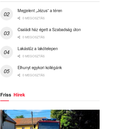
Megjelent „Jézus” a téren
0 MEGOSZTÁS
Családi ház égett a Szabadság úton
0 MEGOSZTÁS
Lakástűz a lakótelepen
0 MEGOSZTÁS
Elhunyt egykori kollégánk
0 MEGOSZTÁS
Friss
Hírek