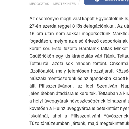
MEGOSZTÁS
MEGTEKINTÉS
Az eseményre meghívást kapott Egyesületünk is,
27-én szerda reggel 8 fős delegációnkkal. Az uta
16 óra után nem sokkal megérkeztünk Marktleug
fogadáson, melyre az első érkező csoportoknak 
került sor. Este tűzoltó Barátaink láttak Mink
Csütörtökön egy kis kirándulás várt Ránk, Tetta
Tettau-ról, azóta sok minden történt. Önkorm
tűzoltóautót, mely jelentősen hozzájárult Közs
műszaki mentőszerünk és az ajándékba kapott ki
állt Pilisszentivánon, az idei Szentiván Nap
jelenlétében átadásra is kerültek. Tettauban a k
a helyi üveggyárak hőveszteségének felhasználá
követően a Heinz üveggyárba is betekintést nyerh
iskolánál, ahol a Pilisszentiváni Fúvószenek
Tűzoltómúzeumban jártunk, majd megtekintettük