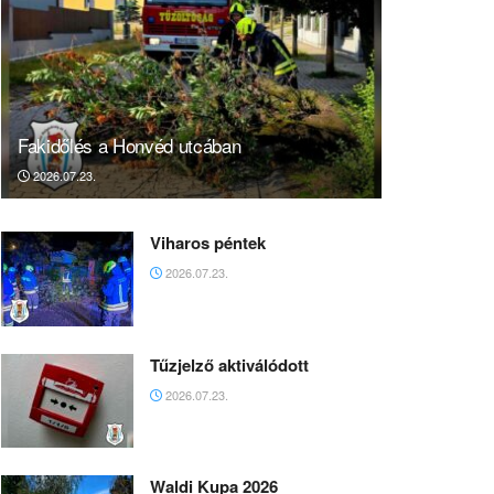
Fakidőlés a Honvéd utcában
2026.07.23.
Viharos péntek
2026.07.23.
Tűzjelző aktiválódott
2026.07.23.
Waldi Kupa 2026