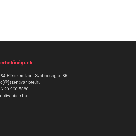
lérhetőségünk
84 Pilisszentiván, Szabadság u. 85.
fo[@]szentivanipte.hu
36 20 960 5680
entivanipte.hu