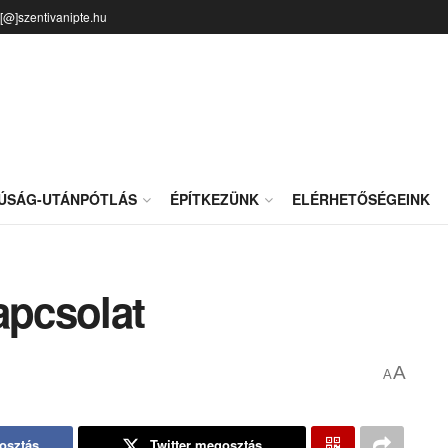
o[@]szentivanipte.hu
JÚSÁG-UTÁNPÓTLÁS
ÉPÍTKEZÜNK
ELÉRHETŐSÉGEINK
apcsolat
A
A
osztás
Twitter megosztás