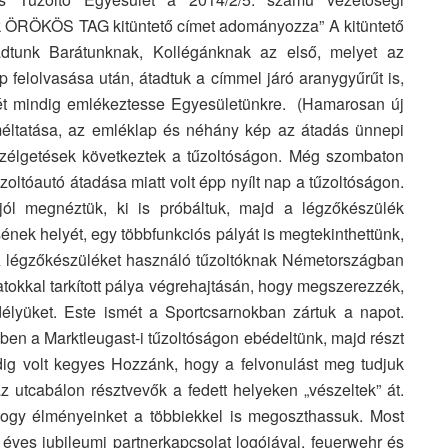
ak ÖRÖKÖS TAG kitüntető címet adományozza” A kitüntető
dtunk Barátunknak, Kollégánknak az első, melyet az
felolvasása után, átadtuk a címmel járó aranygyűrűt is,
őjét mindig emlékeztesse Egyesületünkre. (Hamarosan új
méltatása, az emléklap és néhány kép az átadás ünnepi
eszélgetések következtek a tűzoltóságon. Még szombaton
zoltóautó átadása miatt volt épp nyílt nap a tűzoltóságon.
jól megnéztük, ki is próbáltuk, majd a légzőkészülék
ek helyét, egy többfunkciós pályát is megtekinthettünk,
 A légzőkészüléket használó tűzoltóknak Németországban
datokkal tarkított pálya végrehajtásán, hogy megszerezzék,
élyüket. Este ismét a Sportcsarnokban zártuk a napot.
lben a Marktleugast-i tűzoltóságon ebédeltünk, majd részt
dig volt kegyes Hozzánk, hogy a felvonulást meg tudjuk
 az utcabálon résztvevők a fedett helyeken „vészeltek” át.
hogy élményeinket a többiekkel is megoszthassuk. Most
 éves jubileumi partnerkapcsolat logójával, feuerwehr és