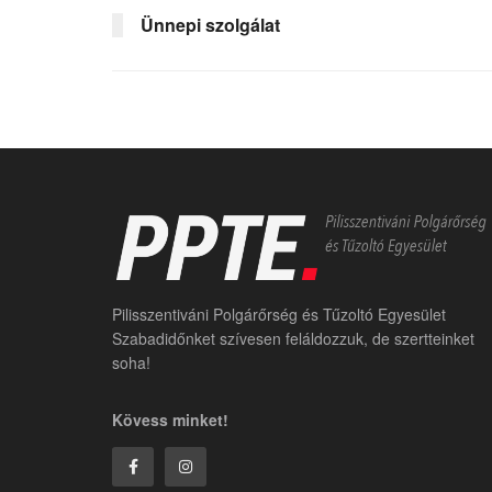
Ünnepi szolgálat
Pilisszentiváni Polgárőrség és Tűzoltó Egyesület
Szabadidőnket szívesen feláldozzuk, de szertteinket
soha!
Kövess minket!