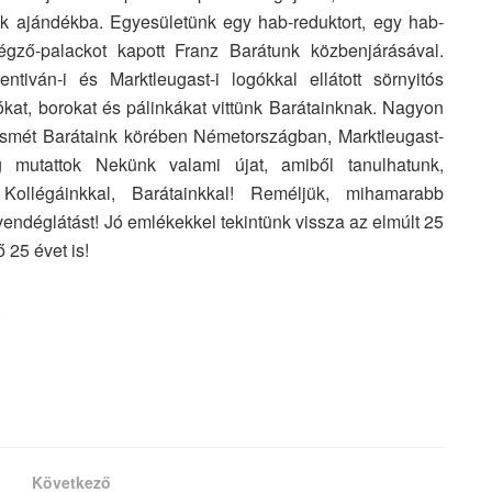
ptunk ajándékba. Egyesületünk egy hab-reduktort, egy hab-
égző-palackot kapott Franz Barátunk közbenjárásával.
tiván-i és Marktleugast-i logókkal ellátott sörnyitós
ólókat, borokat és pálinkákat vittünk Barátainknak. Nagyon
t ismét Barátaink körében Németországban, Marktleugast-
 mutattok Nekünk valami újat, amiből tanulhatunk,
 Kollégáinkkal, Barátainkkal! Reméljük, mihamarabb
 vendéglátást! Jó emlékekkel tekintünk vissza az elmúlt 25
 25 évet is!
Következő