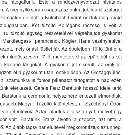
ba látogattunk. Este a rendezvénysorozat hivatalos
an. A megnyitó során csapatzászlónkra jubileumi szalagot
 Szombaton délelőtt a Kulmbach-i várat néztük meg, majd
tleugast-ban. Két tűzoltó Kollégánk részese is volt a
A 15 tűzoltó egység részvételével végrehajtott gyakorlat
Marktleugast-i parancsnok Kögler Hans vezényletével
ezett, mely óriási füsttel jár. Az épületben 10 fő tűnt el a
ek mindösszesen 17 főt mentettek ki az épületből és két
a kicsapó lángokat. A gyakorlat jól sikerült, az erők jól
angzott el a gyakorlat utáni értékelésen. Az Országgyűlési
, számunkra is fontos pillanatot tartogatott a nap ezen
ünk elérkezett. Gareis Fanz Barátunk hosszú ideje tartó
z Barátunk a ceremónia helyszínére érkezett elmondtuk,
agasabb Magyar Tűzoltó kitüntetést, a „Széchényi Ödön
k a jelenlévők! Aztán átadtuk a dísztárgyat, melyet egy
bor volt. Barátunk Franz átvette a szobrot, azt hitte a
ő. Az újabb tapsvihar elültével megkoronáztuk az ünnepi
 és Tűzoltó Egyesület a 2014/2/5. számú vezetőségi