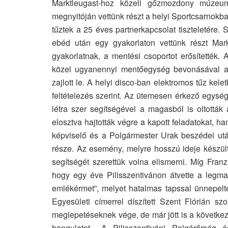
Marktleugast-hoz közeli gőzmozdony múzeum
megnyitóján vettünk részt a helyi Sportcsarnokb
tűztek a 25 éves partnerkapcsolat tiszteletére.
ebéd után egy gyakorlaton vettünk részt Mark
gyakorlatnak, a mentési csoportot erősítették. 
közel ugyanennyi mentőegység bevonásával a 
zajlott le. A helyi disco-ban elektromos tűz keletk
feltételezés szerint. Az ütemesen érkező egység
létra szer segítségével a magasból is oltották 
elosztva hajtották végre a kapott feladatokat, h
képviselő és a Polgármester Urak beszédei után
része. Az esemény, melyre hosszú ideje készült
segítségét szerettük volna elismerni. Míg Fran
hogy egy éve Pilisszentivánon átvette a legm
emlékérmet”, melyet hatalmas tapssal ünnepelte
Egyesületi címerrel díszített Szent Flórián szo
meglepetéseknek vége, de már jött is a következ
hangulatot. „A Pilisszentiváni Polgárőrség