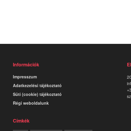
Információk
E
Impresszum
20
in
Adatkezelési tájékoztató
+
Süti (cookie) tájékoztató
sz
Régi weboldalunk
Címkék