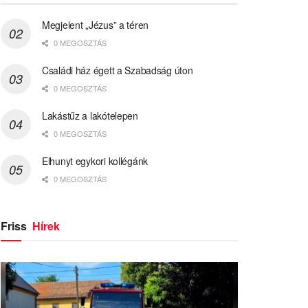
Megjelent „Jézus” a téren
0 MEGOSZTÁS
Családi ház égett a Szabadság úton
0 MEGOSZTÁS
Lakástűz a lakótelepen
0 MEGOSZTÁS
Elhunyt egykori kollégánk
0 MEGOSZTÁS
Friss
Hírek