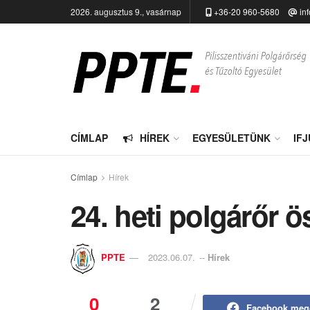
2026. augusztus 9., vasárnap
+36-20 960-5680
in
CÍMLAP
HÍREK
EGYESÜLETÜNK
IF
Címlap
Hírek
24. heti polgárőr ö
PPTE
2023.06.07.
--
Hírek
0
2
Facebook meg