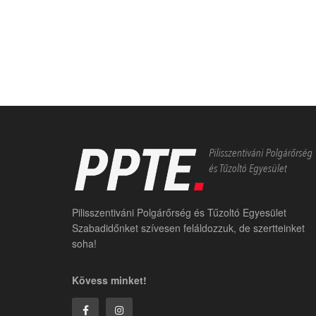
Pilisszentiváni Polgárőrség és Tűzoltó Egyesület
Szabadidőnket szívesen feláldozzuk, de szertteinket
soha!
Kövess minket!