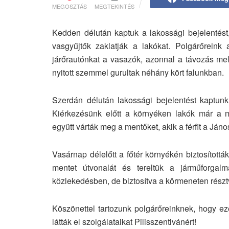
MEGOSZTÁS
MEGTEKINTÉS
Kedden délután kaptuk a lakossági bejelentést
vasgyűjtők zaklatják a lakókat. Polgárőreink
járőrautónkat a vasazók, azonnal a távozás mell
nyitott szemmel gurultak néhány kört falunkban.
Szerdán délután lakossági bejelentést kaptunk,
Kiérkezésünk előtt a környéken lakók már a men
együtt várták meg a mentőket, akik a férfit a Jáno
Vasárnap délelőtt a főtér környékén biztosítottá
mentet útvonalát és tereltük a járműforgal
közlekedésben, de biztosítva a körmeneten rész
Köszönettel tartozunk polgárőreinknek, hogy ez
látták el szolgálataikat Pilisszentivánért!