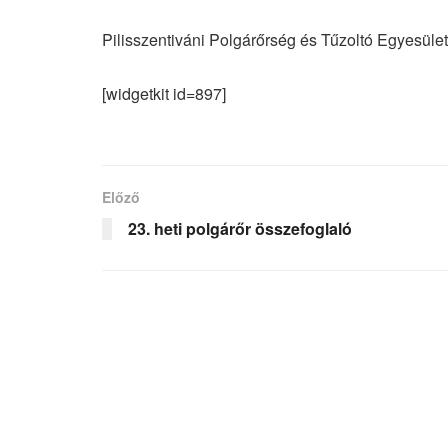
Pilisszentiváni Polgárőrség és Tűzoltó Egyesület
[widgetkit id=897]
Előző
23. heti polgárőr összefoglaló