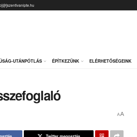
fo[@]szentivanipte.hu
JÚSÁG-UTÁNPÓTLÁS
ÉPÍTKEZÜNK
ELÉRHETŐSÉGEINK
sszefoglaló
A
A
osztás
Twitter megosztás