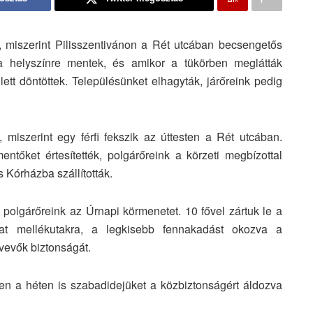
, miszerint Pilisszentivánon a Rét utcában becsengetős
 a helyszínre mentek, és amikor a tükörben meglátták
ett döntöttek. Településünket elhagyták, járőreink pedig
 miszerint egy férfi fekszik az úttesten a Rét utcában.
tőket értesítették, polgárőreink a körzeti megbízottal
s Kórházba szállították.
k polgárőreink az Úrnapi körmenetet. 10 fővel zártuk le a
mat mellékutakra, a legkisebb fennakadást okozva a
tvevők biztonságát.
en a héten is szabadidejüket a közbiztonságért áldozva