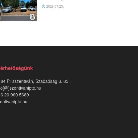
2026.07.23.
lérhetőségünk
84 Pilisszentiván, Szabadság u. 85.
fo[@]szentivanipte.hu
36 20 960 5680
entivanipte.hu