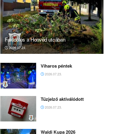
Fakidőlés a Honvéd utcában
2026.07.23.
Viharos péntek
2026.07.23.
Tűzjelző aktiválódott
2026.07.23.
Waldi Kupa 2026