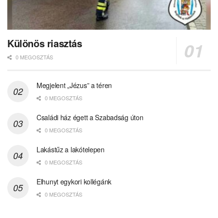
Különös riasztás
0 MEGOSZTÁS
Megjelent „Jézus” a téren
0 MEGOSZTÁS
Családi ház égett a Szabadság úton
0 MEGOSZTÁS
Lakástűz a lakótelepen
0 MEGOSZTÁS
Elhunyt egykori kollégánk
0 MEGOSZTÁS