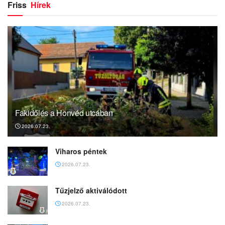
Friss
Hírek
Fakidőlés a Honvéd utcában
2026.07.23.
Viharos péntek
2026.07.23.
Tűzjelző aktiválódott
2026.07.23.