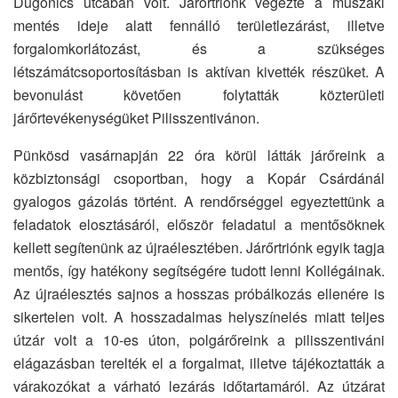
Dugonics utcában volt. Járőrtriónk végezte a műszaki
mentés ideje alatt fennálló területlezárást, illetve
forgalomkorlátozást, és a szükséges
létszámátcsoportosításban is aktívan kivették részüket. A
bevonulást követően folytatták közterületi
járőrtevékenységüket Pilisszentivánon.
Pünkösd vasárnapján 22 óra körül látták járőreink a
közbiztonsági csoportban, hogy a Kopár Csárdánál
gyalogos gázolás történt. A rendőrséggel egyeztettünk a
feladatok elosztásáról, először feladatul a mentősöknek
kellett segítenünk az újraélesztében. Járőrtriónk egyik tagja
mentős, így hatékony segítségére tudott lenni Kollégáinak.
Az újraélesztés sajnos a hosszas próbálkozás ellenére is
sikertelen volt. A hosszadalmas helyszínelés miatt teljes
útzár volt a 10-es úton, polgárőreink a pilisszentiváni
elágazásban terelték el a forgalmat, illetve tájékoztatták a
várakozókat a várható lezárás időtartamáról. Az útzárat