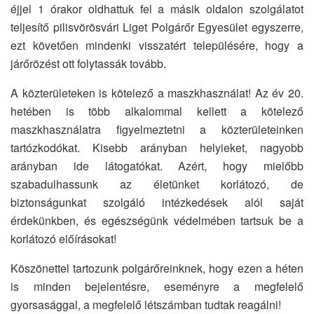
éjjel 1 órakor oldhattuk fel a másik oldalon szolgálatot
teljesítő pilisvörösvári Liget Polgárőr Egyesület egyszerre,
ezt követően mindenki visszatért településére, hogy a
járőrözést ott folytassák tovább.
A közterületeken is kötelező a maszkhasználat! Az év 20.
hetében is több alkalommal kellett a kötelező
maszkhasználatra figyelmeztetni a közterületeinken
tartózkodókat. Kisebb arányban helyieket, nagyobb
arányban ide látogatókat. Azért, hogy mielőbb
szabadulhassunk az életünket korlátozó, de
biztonságunkat szolgáló intézkedések alól saját
érdekünkben, és egészségünk védelmében tartsuk be a
korlátozó előírásokat!
Köszönettel tartozunk polgárőreinknek, hogy ezen a héten
is minden bejelentésre, eseményre a megfelelő
gyorsasággal, a megfelelő létszámban tudtak reagálni!