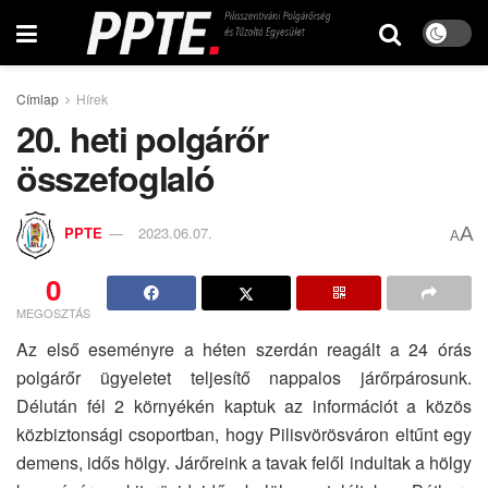
Címlap
Hírek
20. heti polgárőr
összefoglaló
A
PPTE
2023.06.07.
A
0
MEGOSZTÁS
Az első eseményre a héten szerdán reagált a 24 órás
polgárőr ügyeletet teljesítő nappalos járőrpárosunk.
Délután fél 2 környékén kaptuk az információt a közös
közbiztonsági csoportban, hogy Pilisvörösváron eltűnt egy
demens, idős hölgy. Járőreink a tavak felől indultak a hölgy