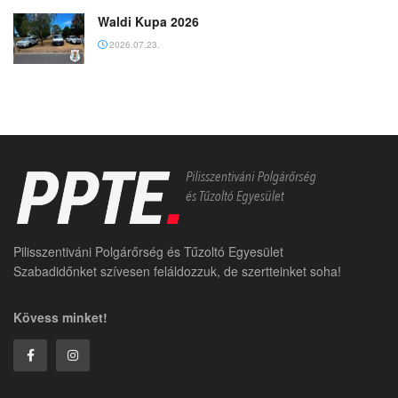
Waldi Kupa 2026
2026.07.23.
Pilisszentiváni Polgárőrség és Tűzoltó Egyesület
Szabadidőnket szívesen feláldozzuk, de szertteinket soha!
Kövess minket!