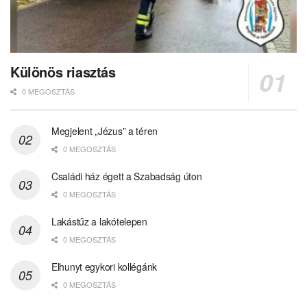
Különös riasztás
0 MEGOSZTÁS
Megjelent „Jézus” a téren
0 MEGOSZTÁS
Családi ház égett a Szabadság úton
0 MEGOSZTÁS
Lakástűz a lakótelepen
0 MEGOSZTÁS
Elhunyt egykori kollégánk
0 MEGOSZTÁS