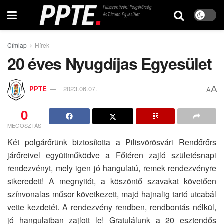
Címlap
Hírek
20 éves Nyugdíjas Egyesület
A
PPTE
2023.06.07.
A
0
MEGOSZTÁS
Két polgárőrünk biztosította a Pilisvörösvári Rendőrőrs
járőreivel együttműködve a Főtéren zajló születésnapi
rendezvényt, mely igen jó hangulatú, remek rendezvényre
sikeredett! A megnyitót, a köszöntő szavakat követően
színvonalas műsor következett, majd hajnalig tartó utcabál
vette kezdetét. A rendezvény rendben, rendbontás nélkül,
jó hangulatban zajlott le! Gratulálunk a 20 esztendős