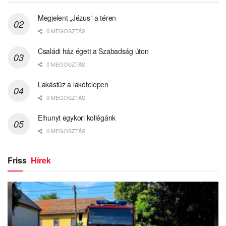
Megjelent „Jézus” a téren
0 MEGOSZTÁS
Családi ház égett a Szabadság úton
0 MEGOSZTÁS
Lakástűz a lakótelepen
0 MEGOSZTÁS
Elhunyt egykori kollégánk
0 MEGOSZTÁS
Friss
Hírek