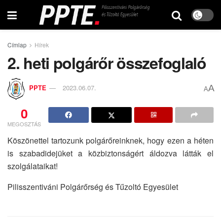
Címlap
Hírek
2. heti polgárőr összefoglaló
A
PPTE
2023.06.07.
A
0
MEGOSZTÁS
Köszönettel tartozunk polgárőreinknek, hogy ezen a héten
is szabadidejüket a közbiztonságért áldozva látták el
szolgálataikat!
Pilisszentiváni Polgárőrség és Tűzoltó Egyesület