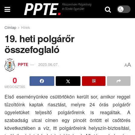
Címlap
Hírek
19. heti polgárőr
összefoglaló
A
PPTE
2023.06.07.
A
0
MEGOSZTÁS
Első eseményünkre csütörtökön került sor, amikor reggel
tűzoltóink kaptak riasztást, melyre 24 órás polgárőr
ügyeletüket teljesítő polgárőreink is reagáltak. A
szabadság utcai címen egy pincét öntött el csőtörés
következtében a víz, itt polgárőreink helyszín-biztosítási,