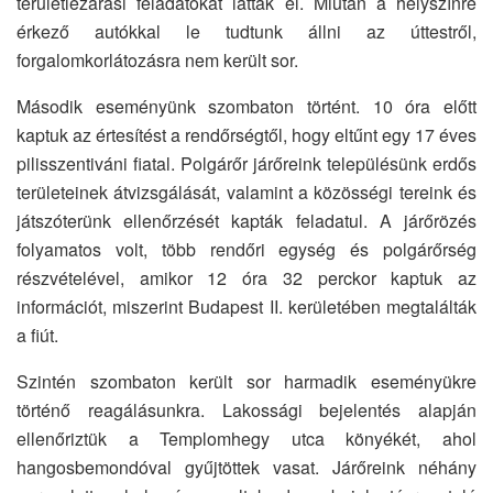
területlezárási feladatokat láttak el. Miután a helyszínre
érkező autókkal le tudtunk állni az úttestről,
forgalomkorlátozásra nem került sor.
Második eseményünk szombaton történt. 10 óra előtt
kaptuk az értesítést a rendőrségtől, hogy eltűnt egy 17 éves
pilisszentiváni fiatal. Polgárőr járőreink településünk erdős
területeinek átvizsgálását, valamint a közösségi tereink és
játszóterünk ellenőrzését kapták feladatul. A járőrözés
folyamatos volt, több rendőri egység és polgárőrség
részvételével, amikor 12 óra 32 perckor kaptuk az
információt, miszerint Budapest II. kerületében megtalálták
a fiút.
Szintén szombaton került sor harmadik eseményükre
történő reagálásunkra. Lakossági bejelentés alapján
ellenőriztük a Templomhegy utca könyékét, ahol
hangosbemondóval gyűjtöttek vasat. Járőreink néhány