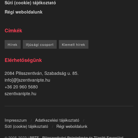
Süti (cookie) tájékoztató
Régi weboldalunk
Címkék
Hírek
Ifjúsági csoport
Kiemelt hírek
Elérhetőségünk
2084 Pilisszentiván, Szabadság u. 85.
info[@]szentivanipte.hu
+36 20 960 5680
szentivanipte.hu
Impresszum
Adatkezelési tájékoztató
Süti (cookie) tájékoztató
Régi weboldalunk
© 2005-2023 |
PPTE - Pilisszentiváni Polgárőrség és Tűzoltó Egyesület
.