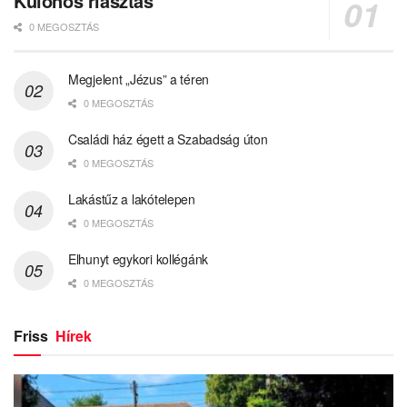
Különös riasztás
0 MEGOSZTÁS
Megjelent „Jézus” a téren
0 MEGOSZTÁS
Családi ház égett a Szabadság úton
0 MEGOSZTÁS
Lakástűz a lakótelepen
0 MEGOSZTÁS
Elhunyt egykori kollégánk
0 MEGOSZTÁS
Friss
Hírek