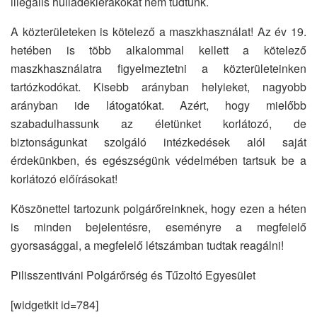
illegális hulladéklerakókat nem tudtunk.
A közterületeken is kötelező a maszkhasználat! Az év 19.
hetében is több alkalommal kellett a kötelező
maszkhasználatra figyelmeztetni a közterületeinken
tartózkodókat. Kisebb arányban helyieket, nagyobb
arányban ide látogatókat. Azért, hogy mielőbb
szabadulhassunk az életünket korlátozó, de
biztonságunkat szolgáló intézkedések alól saját
érdekünkben, és egészségünk védelmében tartsuk be a
korlátozó előírásokat!
Köszönettel tartozunk polgárőreinknek, hogy ezen a héten
is minden bejelentésre, eseményre a megfelelő
gyorsasággal, a megfelelő létszámban tudtak reagálni!
Pilisszentiváni Polgárőrség és Tűzoltó Egyesület
[widgetkit id=784]