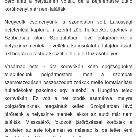
perc alatt a helyszínen voltak, de a bejelentésre utaló
körülményt már nem találták.
Negyedik eseményünk is szombaton volt. Lakossági
bejelentést kaptunk, miszerint zöld hulladékot égetnek a
Szabadság úton. Szolgálatban lévő polgárőreink a
helyszínre mentek, felvették a kapcsolatot a tulajdonossal,
aki bográcsozáshoz készült elő épített tűzrakóhelyen.
Vasárnap este 7 óra környékén kérte segítségünket
településünk polgármestere, mert a szombati
szemétszedésen összeszedett zsákok mellé lomtalanítási
hulladékokat pakolnak egy autóból a Hungária telep
környékén. Ez volt a hét ötödik eseménye, melyre
polgárőreinknek reagálniuk kellett. Szolgálatban lévő
járőreink a helyszínre mentek, akkor az autót már nem
találták. Visszatérő, fokozott járőrözéssel köröztek a
területen az este folyamán és másnap is, de tetten érni