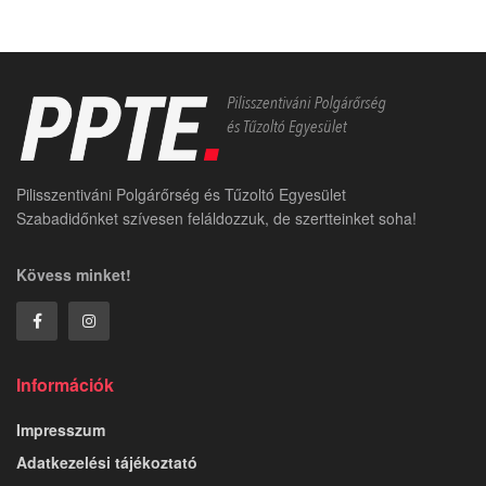
Pilisszentiváni Polgárőrség és Tűzoltó Egyesület
Szabadidőnket szívesen feláldozzuk, de szertteinket soha!
Kövess minket!
Információk
Impresszum
Adatkezelési tájékoztató