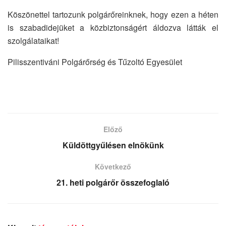
Köszönettel tartozunk polgárőreinknek, hogy ezen a héten
is szabadidejüket a közbiztonságért áldozva látták el
szolgálataikat!
Pilisszentiváni Polgárőrség és Tűzoltó Egyesület
Előző
Küldöttgyűlésen elnökünk
Következő
21. heti polgárőr összefoglaló