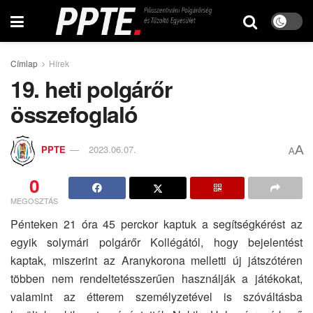
Címlap
Hírek
19. heti polgárőr
összefoglaló
A
PPTE
2023.06.07.
A
0
MEGOSZTÁS
Pénteken 21 óra 45 perckor kaptuk a segítségkérést az
egyik solymári polgárőr Kollégától, hogy bejelentést
kaptak, miszerint az Aranykorona melletti új játszótéren
többen nem rendeltetésszerűen használják a játékokat,
valamint az étterem személyzetével is szóváltásba