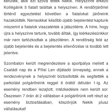
kerültek, akik ezt szóvá tették Nekik. Helyszínre érkező
Kollégáink 5 fiatalt találtak a helyszínen. A rendőrjárőrrel
történő egyeztetést követően a fiatalokat járőreink
hazaküldték. Nemsokkal később újabb bejelentést kaptunk
miszerint a fiatalok visszatértek a játszótérre. A hírre, hogy
újra a helyszínre tartunk, tovább álltak, így kiérkezésünkkor
már nem tartózkodtak a játszótéren. A rendőrség felé az
újabb bejelentés és a bejelentés ellenőrzése is tovább lett
jelentve.
Szombaton került megrendezésre a sportpálya mellett a
Családi nap és a Pilisi Len díjátadó ünnepség, ennek a
rendezvénynek a helyszínét biztosították és segítették a
parkolást polgárőreink reggel 6 órától délután 1-ig. Az
esemény rendben lezajlott, intézkedésre nem került sor.
Összesen 7 órán át 2 váltásban 4 polgárőrünk vett részt az
esemény biztosításában, köszönjük Nekik plusz
vállalásukat!