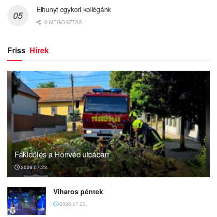
Elhunyt egykori kollégánk
0 MEGOSZTÁS
Friss
Hírek
Fakidőlés a Honvéd utcában
2026.07.23.
Viharos péntek
2026.07.23.