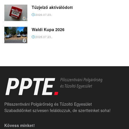
Tűzjelző aktiválódott
2026.07.23.
Waldi Kupa 2026
2026.07.23.
Pilisszentiváni Polgárőrség és Tűzoltó Egyesület
Szabadidőnket szívesen feláldozzuk, de szertteinket soha!
Kövess minket!