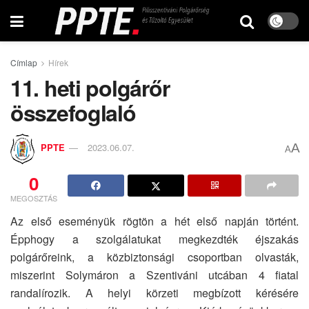
Címlap
Hírek
11. heti polgárőr
összefoglaló
A
PPTE
2023.06.07.
A
0
MEGOSZTÁS
Az első eseményük rögtön a hét első napján történt.
Épphogy a szolgálatukat megkezdték éjszakás
polgárőreink, a közbiztonsági csoportban olvasták,
miszerint Solymáron a Szentiváni utcában 4 fiatal
randalírozik. A helyi körzeti megbízott kérésére