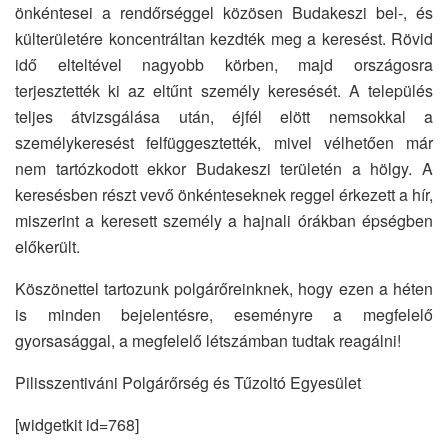
önkéntesei a rendőrséggel közösen Budakeszi bel-, és
külterületére koncentráltan kezdték meg a keresést. Rövid
idő elteltével nagyobb körben, majd országosra
terjesztették ki az eltűnt személy keresését. A település
teljes átvizsgálása után, éjfél elött nemsokkal a
személykeresést felfüggesztették, mivel vélhetően már
nem tartózkodott ekkor Budakeszi területén a hölgy. A
keresésben részt vevő önkénteseknek reggel érkezett a hír,
miszerint a keresett személy a hajnali órákban épségben
előkerült.
Köszönettel tartozunk polgárőreinknek, hogy ezen a héten
is minden bejelentésre, eseményre a megfelelő
gyorsasággal, a megfelelő létszámban tudtak reagálni!
Pilisszentiváni Polgárőrség és Tűzoltó Egyesület
[widgetkit id=768]