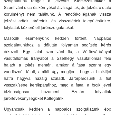
szolgálatunk reagált a jelzésre. Kiérkezésünkkor a
Szentiváni utca és környékét átvizsgáltuk, de jelzésre utaló
körülményt nem találtunk. A rendőrkollégának vissza
jelzést adtak járőreink, és visszatértek településünkre,
folytatták közterületi járőrszolgálatukat.
Második eseményünk kedden történt. Nappalos
szolgálatunkhoz a délután folyamán segítség kérés
érkezett. Egy fiatal szentiváni fiú, a Vörösvárbányai
vasútállomás irányából a Szélhegy vasútállomás felé
haladt a töltés mentén, amikor állítása szerint egy
vaddisznót látott, amitől úgy megijedt, hogy a biciklijét
hátra hagyva hazáig szaladt. Járőrpárosunk a fiút
visszakísérte kerékpárjához, majd a fiatal a biciklijével
biztonságosan hazament. Ezután folytatták
járőrtevékenységüket Kollégáink.
Ugyancsak kedden a nappalos szolgálatunk épp