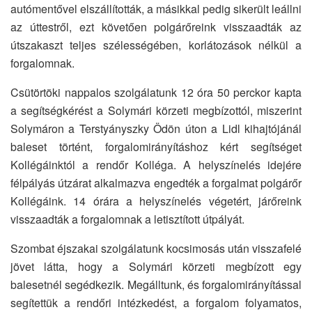
autómentővel elszállították, a másikkal pedig sikerült leállni
az úttestről, ezt követően polgárőreink visszaadták az
útszakaszt teljes szélességében, korlátozások nélkül a
forgalomnak.
Csütörtöki nappalos szolgálatunk 12 óra 50 perckor kapta
a segítségkérést a Solymári körzeti megbízottól, miszerint
Solymáron a Terstyányszky Ödön úton a Lidl kihajtójánál
baleset történt, forgalomirányításhoz kért segítséget
Kollégáinktól a rendőr Kolléga. A helyszínelés idejére
félpályás útzárat alkalmazva engedték a forgalmat polgárőr
Kollégáink. 14 órára a helyszínelés végetért, járőreink
visszaadták a forgalomnak a letisztított útpályát.
Szombat éjszakai szolgálatunk kocsimosás után visszafelé
jövet látta, hogy a Solymári körzeti megbízott egy
balesetnél segédkezik. Megálltunk, és forgalomirányítással
segítettük a rendőri intézkedést, a forgalom folyamatos,