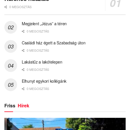
0 MEGOSZTÁS
Megjelent „Jézus” a téren
0 MEGOSZTÁS
Családi ház égett a Szabadság úton
0 MEGOSZTÁS
Lakástűz a lakótelepen
0 MEGOSZTÁS
Elhunyt egykori kollégánk
0 MEGOSZTÁS
Friss
Hírek