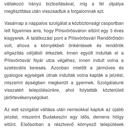
váltakozó irányú biztosításával, míg a fél útpálya
megtisztítása után visszaadtuk a forgalomnak azt.
Vasárnap a nappalos szolgálat a közbiztonsági csoportban
lett figyelmes arra, hogy Pilisvörösváron eltűnt egy 3 éves
kisgyerek. A találkozási pont a Pilisvörösvári Rendőrőrsön
volt, ahova a környékbeli önkéntesek és rendőrök
eligazítás céljából érkeztek. Innen együtt indultak el a
Pilisvörösvár Nyár utca végéhez, innen indult volna a
szektorális keresés. Azonban mielőtt a járműves és
gyalogos egységek útnak indultak volna kapták a jelzést,
miszerint épségben megkerült a gyermek. Szolgálatunk
visszatért településünkre, ahol folytatták közterületi
járőrtevékenységüket.
Az esti szolgálat váltása után nemsokkal kaptuk az újabb
jelzést, miszerint Budakeszin egy idős, demens hölgy
eltűnt. Elsősorban a résztvevő környező települések