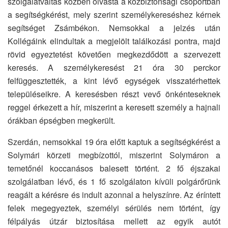
szolgálatváltás közben olvasta a közbiztonsági csoportban
a segítségkérést, mely szerint személykereséshez kérnek
segítséget Zsámbékon. Nemsokkal a jelzés után
Kollégáink elindultak a megjelölt találkozási pontra, majd
rövid egyeztetést követően megkezdődött a szervezett
keresés. A személykeresést 21 óra 30 perckor
felfüggesztették, a kint lévő egységek visszatérhettek
településeikre. A keresésben részt vevő önkénteseknek
reggel érkezett a hír, miszerint a keresett személy a hajnali
órákban épségben megkerült.
Szerdán, nemsokkal 19 óra előtt kaptuk a segítségkérést a
Solymári körzeti megbízottól, miszerint Solymáron a
temetőnél koccanásos balesett történt. 2 fő éjszakai
szolgálatban lévő, és 1 fő szolgálaton kívüli polgárőrünk
reagált a kérésre és indult azonnal a helyszínre. Az éríntett
felek megegyeztek, személyi sérülés nem történt, így
félpályás útzár biztosítása mellett az egyik autót