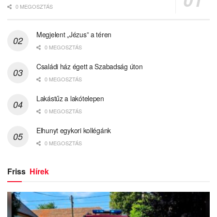
0 MEGOSZTÁS
Megjelent „Jézus” a téren
0 MEGOSZTÁS
Családi ház égett a Szabadság úton
0 MEGOSZTÁS
Lakástűz a lakótelepen
0 MEGOSZTÁS
Elhunyt egykori kollégánk
0 MEGOSZTÁS
Friss
Hírek